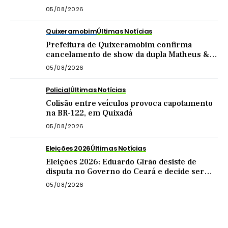
05/08/2026
Quixeramobim
Últimas Notícias
Prefeitura de Quixeramobim confirma
cancelamento de show da dupla Matheus &
Kauan
05/08/2026
Policial
Últimas Notícias
Colisão entre veículos provoca capotamento
na BR-122, em Quixadá
05/08/2026
Eleições 2026
Últimas Notícias
Eleições 2026: Eduardo Girão desiste de
disputa no Governo do Ceará e decide ser
vice de Zema
05/08/2026