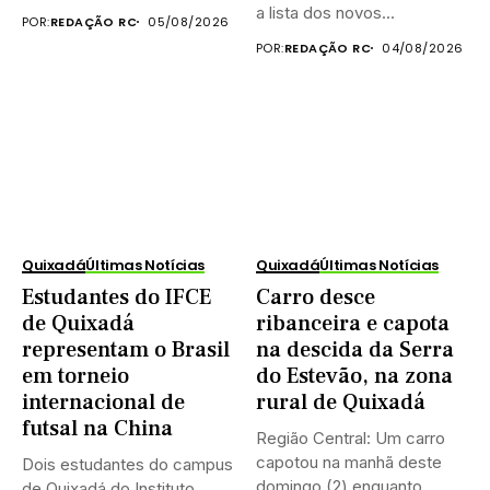
celebrar o...
a lista dos novos...
POR:
REDAÇÃO RC
05/08/2026
POR:
REDAÇÃO RC
04/08/2026
Quixadá
Últimas Notícias
Quixadá
Últimas Notícias
Estudantes do IFCE
Carro desce
de Quixadá
ribanceira e capota
representam o Brasil
na descida da Serra
em torneio
do Estevão, na zona
internacional de
rural de Quixadá
futsal na China
Região Central: Um carro
capotou na manhã deste
Dois estudantes do campus
domingo (2) enquanto
de Quixadá do Instituto