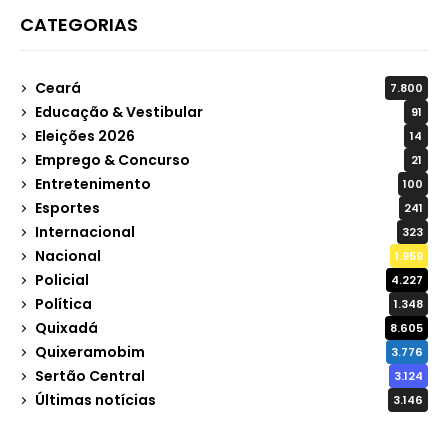
CATEGORIAS
Ceará
7.800
Educação & Vestibular
91
Eleições 2026
14
Emprego & Concurso
21
Entretenimento
100
Esportes
241
Internacional
323
Nacional
1.959
Policial
4.227
Política
1.348
Quixadá
8.605
Quixeramobim
3.776
Sertão Central
3.124
Últimas notícias
3.146