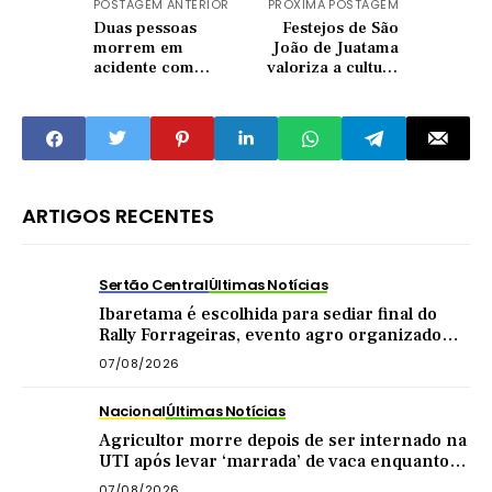
POSTAGEM ANTERIOR
PRÓXIMA POSTAGEM
Duas pessoas
Festejos de São
morrem em
João de Juatama
acidente com
valoriza a cultura
ônibus que
nordestina e as
transportava mais
tradições populares
de 40 romeiros em
Canindé
ARTIGOS RECENTES
Sertão Central
Últimas Notícias
Ibaretama é escolhida para sediar final do
Rally Forrageiras, evento agro organizado
pela CNA
07/08/2026
Nacional
Últimas Notícias
Agricultor morre depois de ser internado na
UTI após levar ‘marrada’ de vaca enquanto
tirava leite
07/08/2026