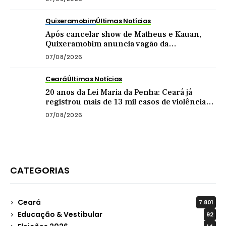
Quixeramobim
Últimas Notícias
Após cancelar show de Matheus e Kauan,
Quixeramobim anuncia vagão da
Transnordestina como atração de
07/08/2026
aniversário do município
Ceará
Últimas Notícias
20 anos da Lei Maria da Penha: Ceará já
registrou mais de 13 mil casos de violência
contra mulher este ano
07/08/2026
CATEGORIAS
Ceará
7.801
Educação & Vestibular
92