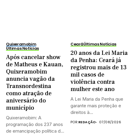
Quixeramobim
Ceará
Últimas Notícias
Últimas Notícias
20 anos da Lei Maria
Após cancelar show
da Penha: Ceará já
de Matheus e Kauan,
registrou mais de 13
Quixeramobim
mil casos de
anuncia vagão da
violência contra
Transnordestina
mulher este ano
como atração de
A Lei Maria da Penha que
aniversário do
garante mais proteção e
município
direitos à...
Quixeramobim: A
POR:
REDAÇÃO
07/08/2026
programação dos 237 anos
de emancipação política de