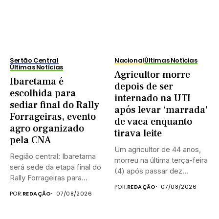
Sertão Central
Nacional
Últimas Notícias
Últimas Notícias
Agricultor morre
Ibaretama é
depois de ser
escolhida para
internado na UTI
sediar final do Rally
após levar ‘marrada’
Forrageiras, evento
de vaca enquanto
agro organizado
tirava leite
pela CNA
Um agricultor de 44 anos,
Região central: Ibaretama
morreu na última terça-feira
será sede da etapa final do
(4) após passar dez...
Rally Forrageiras para...
POR:
REDAÇÃO
07/08/2026
POR:
REDAÇÃO
07/08/2026