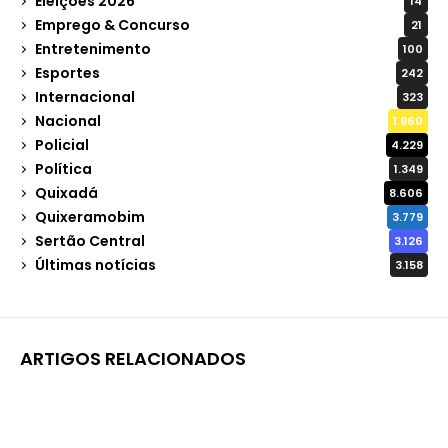
Eleições 2026
14
Emprego & Concurso
21
Entretenimento
100
Esportes
242
Internacional
323
Nacional
1.960
Policial
4.229
Política
1.349
Quixadá
8.606
Quixeramobim
3.779
Sertão Central
3.126
Últimas notícias
3.158
ARTIGOS RELACIONADOS