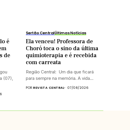
Sertão Central
Últimas Notícias
lo é
Ela venceu! Professora de
 em
Choró toca o sino da última
s de
quimioterapia e é recebida
com carreata
egou
Região Central: Um dia que ficará
a (07),
para sempre na memória. A vida...
POR:
REVISTA CENTRAL
07/08/2026
26