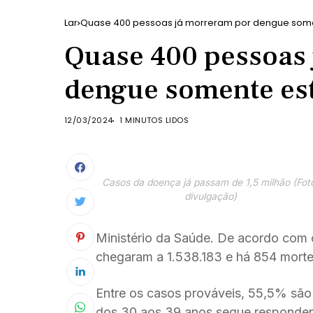
Lar
Quase 400 pessoas já morreram por dengue somen
Quase 400 pessoas 
dengue somente est
12/03/2024
1 MINUTOS LIDOS
Casos da doença já passam de 1,5 milhão (Fot
divulgação)
Ministério da Saúde. De acordo com 
chegaram a 1.538.183 e há 854 morte
Entre os casos prováveis, 55,5% são
dos 30 aos 39 anos segue responden