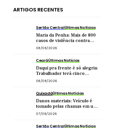
ARTIGOS RECENTES
Sertão Central
Últimas Notícias
Maria da Penha: Mais de 800
casos de violência contra
mulher foram registrados no
08/08/2026
Sertão Central este ano
Ceará
Últimas Notícias
Daqui pra frente é só alegria:
Trabalhador terá cinco
feriadões até o final do ano
08/08/2026
Quixadá
Últimas Notícias
Danos materiais: Veículo é
tomado pelas chamas em uma
das principais vias de Quixadá
07/08/2026
Sertão Central
Últimas Notícias