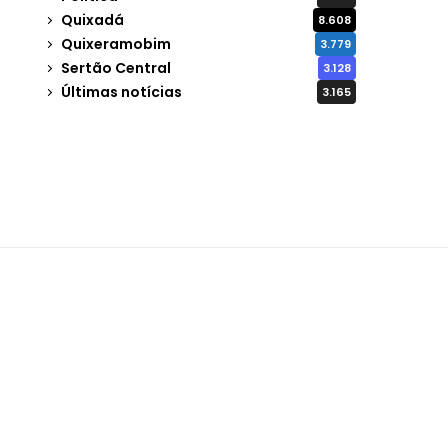
Quixadá
8.608
Quixeramobim
3.779
Sertão Central
3.128
Últimas notícias
3.165