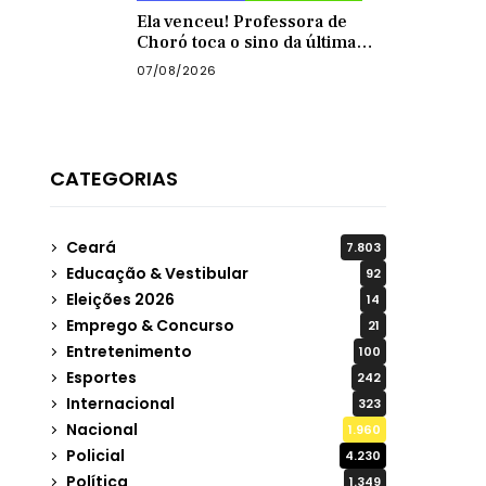
Ela venceu! Professora de
Choró toca o sino da última
quimioterapia e é recebida
07/08/2026
com carreata
CATEGORIAS
Ceará
7.803
Educação & Vestibular
92
Eleições 2026
14
Emprego & Concurso
21
Entretenimento
100
Esportes
242
Internacional
323
Nacional
1.960
Policial
4.230
Política
1.349