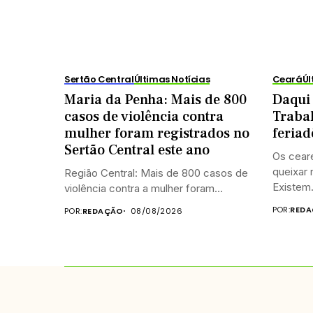
Sertão Central
Últimas Notícias
Ceará
Úl
Maria da Penha: Mais de 800
Daqui 
casos de violência contra
Trabal
mulher foram registrados no
feriad
Sertão Central este ano
Os cear
queixar
Região Central: Mais de 800 casos de
Existem.
violência contra a mulher foram...
POR:
RED
POR:
REDAÇÃO
08/08/2026