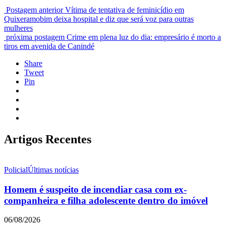
Postagem anterior
Vítima de tentativa de feminicídio em
Quixeramobim deixa hospital e diz que será voz para outras
mulheres
próxima postagem
Crime em plena luz do dia: empresário é morto a
tiros em avenida de Canindé
Share
Tweet
Pin
Artigos Recentes
Policial
Últimas notícias
Homem é suspeito de incendiar casa com ex-
companheira e filha adolescente dentro do imóvel
06/08/2026