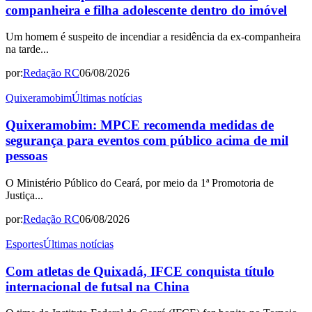
companheira e filha adolescente dentro do imóvel
Um homem é suspeito de incendiar a residência da ex-companheira
na tarde...
por:
Redação RC
06/08/2026
Quixeramobim
Últimas notícias
Quixeramobim: MPCE recomenda medidas de
segurança para eventos com público acima de mil
pessoas
O Ministério Público do Ceará, por meio da 1ª Promotoria de
Justiça...
por:
Redação RC
06/08/2026
Esportes
Últimas notícias
Com atletas de Quixadá, IFCE conquista título
internacional de futsal na China