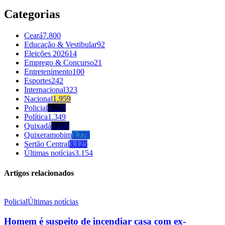
Categorias
Ceará
7.800
Educação & Vestibular
92
Eleições 2026
14
Emprego & Concurso
21
Entretenimento
100
Esportes
242
Internacional
323
Nacional
1.959
Policial
4.229
Política
1.349
Quixadá
8.606
Quixeramobim
3.778
Sertão Central
3.125
Últimas notícias
3.154
Artigos relacionados
Policial
Últimas notícias
Homem é suspeito de incendiar casa com ex-