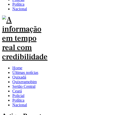
Política
Nacional
Home
Últimas notícias
Quixadá
Quixeramobim
Sertão Central
Ceará
Policial
Política
Nacional