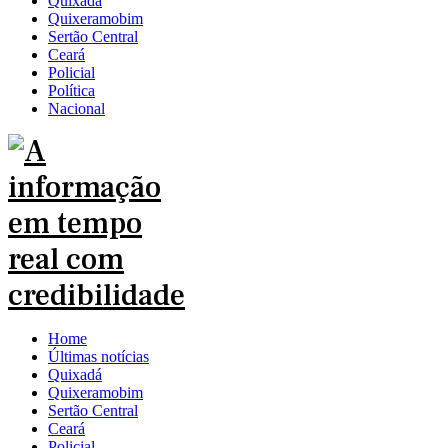
Quixadá
Quixeramobim
Sertão Central
Ceará
Policial
Política
Nacional
Home
Últimas notícias
Quixadá
Quixeramobim
Sertão Central
Ceará
Policial