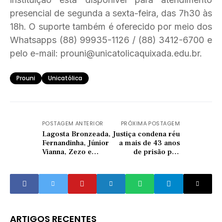
presencial de segunda a sexta-feira, das 7h30 às
18h. O suporte também é oferecido por meio dos
Whatsapps (88) 99935-1126 / (88) 3412-6700 e
pelo e-mail: prouni@unicatolicaquixada.edu.br.
Prouni
Unicatólica
POSTAGEM ANTERIOR
PRÓXIMA POSTAGEM
Lagosta Bronzeada,
Justiça condena réu
Fernandinha, Júnior
a mais de 43 anos
Vianna, Zezo e
de prisão por
Felipe Amorim são
homicídio de militar
as atrações da
do Exército em
Banartes 2025, em
Choró
Banabuiú
ARTIGOS RECENTES