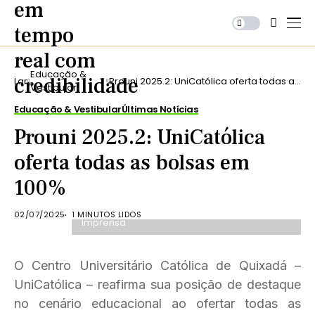
Educação &
Lar
Prouni 2025.2: UniCatólica oferta todas as
Vestibular
bolsas em 100%
Educação & Vestibular
Últimas Notícias
Prouni 2025.2: UniCatólica
oferta todas as bolsas em
100%
Prouni 2025.2: UniCatólica oferta todas as
bolsas em 100%. Foto: assessoria de
02/07/2025
1 MINUTOS LIDOS
imprensa
O Centro Universitário Católica de Quixadá –
UniCatólica – reafirma sua posição de destaque
no cenário educacional ao ofertar todas as