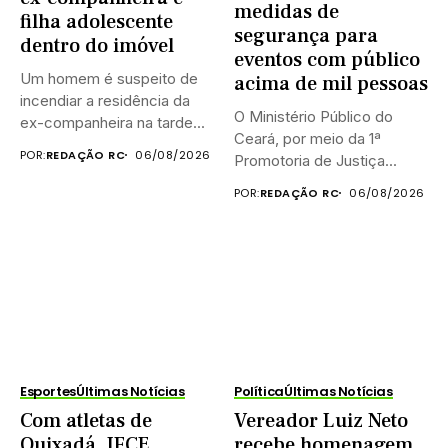
medidas de
filha adolescente
segurança para
dentro do imóvel
eventos com público
Um homem é suspeito de
acima de mil pessoas
incendiar a residência da
O Ministério Público do
ex-companheira na tarde...
Ceará, por meio da 1ª
POR:
REDAÇÃO RC
06/08/2026
Promotoria de Justiça...
POR:
REDAÇÃO RC
06/08/2026
Esportes
Últimas Notícias
Política
Últimas Notícias
Com atletas de
Vereador Luiz Neto
Quixadá, IFCE
recebe homenagem