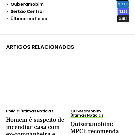
Quixeramobim
3.778
Sertão Central
3.125
Últimas notícias
3.154
ARTIGOS RELACIONADOS
Policial
Últimas Notícias
Quixeramobim
Últimas Notícias
Homem é suspeito de
Quixeramobim:
incendiar casa com
MPCE recomenda
ex-companheira e