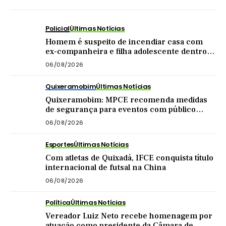
Policial
Últimas Notícias
Homem é suspeito de incendiar casa com
ex-companheira e filha adolescente dentro
do imóvel
06/08/2026
Quixeramobim
Últimas Notícias
Quixeramobim: MPCE recomenda medidas
de segurança para eventos com público
acima de mil pessoas
06/08/2026
Esportes
Últimas Notícias
Com atletas de Quixadá, IFCE conquista título
internacional de futsal na China
06/08/2026
Política
Últimas Notícias
Vereador Luiz Neto recebe homenagem por
atuação como presidente da Câmara de