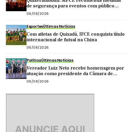
Quixeramobim: MPCE recomenda medidas
de segurança para eventos com público
acima de mil pessoas
06/08/2026
Esportes
Últimas Notícias
Com atletas de Quixadá, IFCE conquista título
internacional de futsal na China
06/08/2026
Política
Últimas Notícias
Vereador Luiz Neto recebe homenagem por
atuação como presidente da Câmara de
Quixadá
06/08/2026