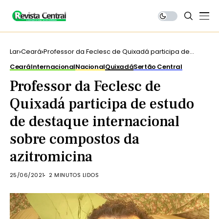
Lar
Ceará
Professor da Feclesc de Quixadá participa de
estudo de destaque internacional sobre
Ceará
Internacional
Nacional
Quixadá
Sertão Central
compostos da azitromicina
Professor da Feclesc de
Quixadá participa de estudo
de destaque internacional
sobre compostos da
azitromicina
25/06/2021
2 MINUTOS LIDOS