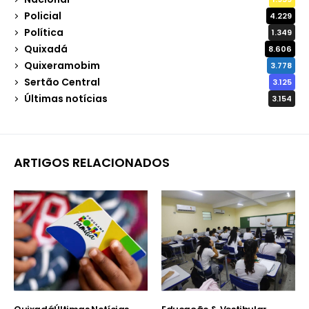
Policial
4.229
Política
1.349
Quixadá
8.606
Quixeramobim
3.778
Sertão Central
3.125
Últimas notícias
3.154
ARTIGOS RELACIONADOS