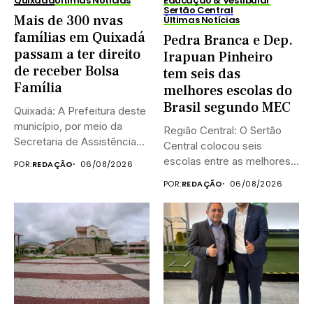
Quixadá
Últimas Notícias
Educação & Vestibular
Sertão Central
Mais de 300 nvas
Últimas Notícias
famílias em Quixadá
Pedra Branca e Dep.
passam a ter direito
Irapuan Pinheiro
de receber Bolsa
tem seis das
Família
melhores escolas do
Brasil segundo MEC
Quixadá: A Prefeitura deste
município, por meio da
Região Central: O Sertão
Secretaria de Assistência
Central colocou seis
Social...
escolas entre as melhores
POR:
REDAÇÃO
06/08/2026
do...
POR:
REDAÇÃO
06/08/2026