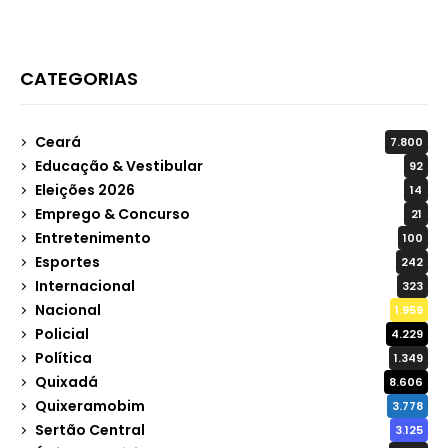
CATEGORIAS
Ceará
7.800
Educação & Vestibular
92
Eleições 2026
14
Emprego & Concurso
21
Entretenimento
100
Esportes
242
Internacional
323
Nacional
1.959
Policial
4.229
Política
1.349
Quixadá
8.606
Quixeramobim
3.778
Sertão Central
3.125