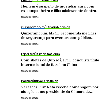
Policial
Últimas Notícias
Homem é suspeito de incendiar casa com
ex-companheira e filha adolescente dentro
do imóvel
06/08/2026
Quixeramobim
Últimas Notícias
Quixeramobim: MPCE recomenda medidas
de segurança para eventos com público
acima de mil pessoas
06/08/2026
Esportes
Últimas Notícias
Com atletas de Quixadá, IFCE conquista título
internacional de futsal na China
06/08/2026
Política
Últimas Notícias
Vereador Luiz Neto recebe homenagem por
atuação como presidente da Câmara de
Quixadá
06/08/2026