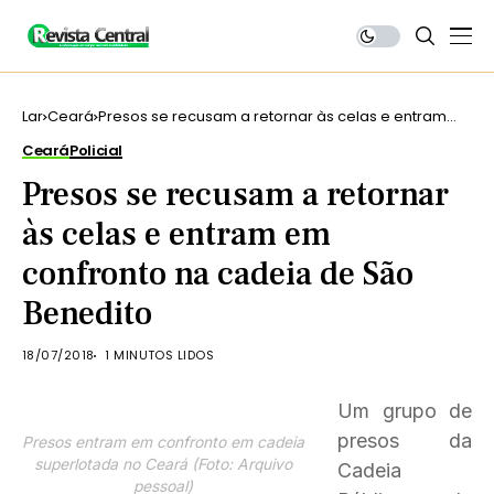
Lar
Ceará
Presos se recusam a retornar às celas e entram
em confronto na cadeia de São Benedito
Ceará
Policial
Presos se recusam a retornar
às celas e entram em
confronto na cadeia de São
Benedito
18/07/2018
1 MINUTOS LIDOS
Um grupo de
presos da
Presos entram em confronto em cadeia
superlotada no Ceará (Foto: Arquivo
Cadeia
pessoal)