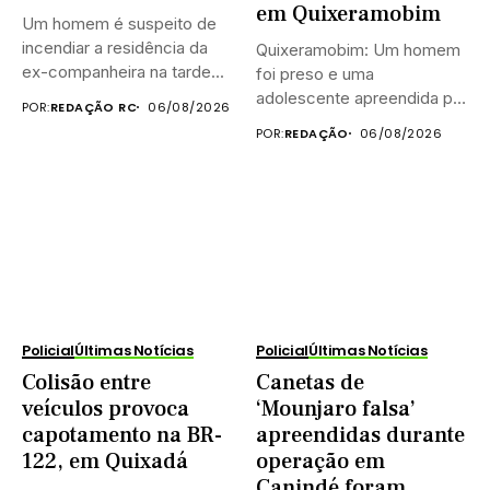
em Quixeramobim
Um homem é suspeito de
incendiar a residência da
Quixeramobim: Um homem
ex-companheira na tarde...
foi preso e uma
adolescente apreendida por
POR:
REDAÇÃO RC
06/08/2026
equipes do...
POR:
REDAÇÃO
06/08/2026
Policial
Últimas Notícias
Policial
Últimas Notícias
Colisão entre
Canetas de
veículos provoca
‘Mounjaro falsa’
capotamento na BR-
apreendidas durante
122, em Quixadá
operação em
Canindé foram