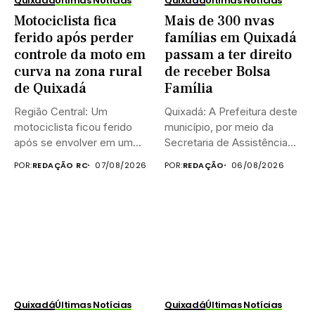
Quixadá
Últimas Notícias
Quixadá
Últimas Notícias
Motociclista fica
Mais de 300 nvas
ferido após perder
famílias em Quixadá
controle da moto em
passam a ter direito
curva na zona rural
de receber Bolsa
de Quixadá
Família
Região Central: Um
Quixadá: A Prefeitura deste
motociclista ficou ferido
município, por meio da
após se envolver em um
Secretaria de Assistência
acidente...
Social...
POR:
REDAÇÃO RC
07/08/2026
POR:
REDAÇÃO
06/08/2026
Quixadá
Últimas Notícias
Quixadá
Últimas Notícias