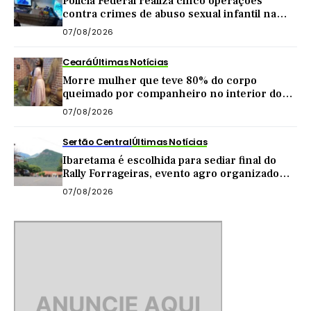
Polícia Federal realiza cinco operações
contra crimes de abuso sexual infantil na
internet
07/08/2026
Ceará
Últimas Notícias
Morre mulher que teve 80% do corpo
queimado por companheiro no interior do
Ceará
07/08/2026
Sertão Central
Últimas Notícias
Ibaretama é escolhida para sediar final do
Rally Forrageiras, evento agro organizado
pela CNA
07/08/2026