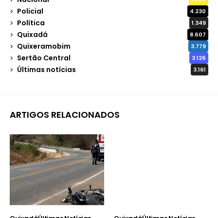
Policial
4.230
Política
1.349
Quixadá
8.607
Quixeramobim
3.779
Sertão Central
3.126
Últimas notícias
3.161
ARTIGOS RELACIONADOS