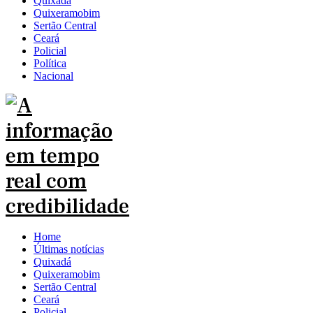
Quixadá
Quixeramobim
Sertão Central
Ceará
Policial
Política
Nacional
Home
Últimas notícias
Quixadá
Quixeramobim
Sertão Central
Ceará
Policial