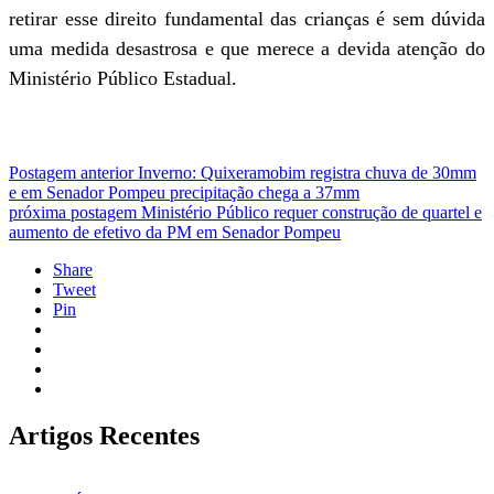
retirar esse direito fundamental das crianças é sem dúvida
uma medida desastrosa e que merece a devida atenção do
Ministério Público Estadual.
Postagem anterior
Inverno: Quixeramobim registra chuva de 30mm
e em Senador Pompeu precipitação chega a 37mm
próxima postagem
Ministério Público requer construção de quartel e
aumento de efetivo da PM em Senador Pompeu
Share
Tweet
Pin
Artigos Recentes