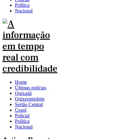
Política
Nacional
Home
Últimas notícias
Quixadá
Quixeramobim
Sertão Central
Ceará
Policial
Política
Nacional