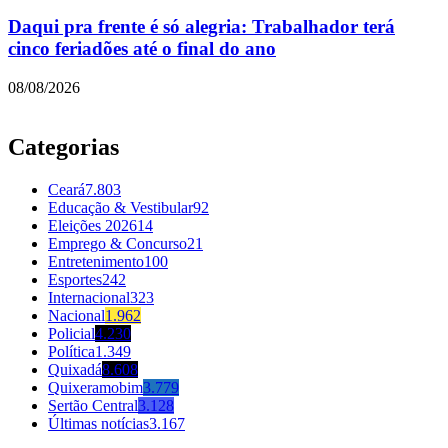
Daqui pra frente é só alegria: Trabalhador terá
cinco feriadões até o final do ano
08/08/2026
Categorias
Ceará
7.803
Educação & Vestibular
92
Eleições 2026
14
Emprego & Concurso
21
Entretenimento
100
Esportes
242
Internacional
323
Nacional
1.962
Policial
4.230
Política
1.349
Quixadá
8.608
Quixeramobim
3.779
Sertão Central
3.128
Últimas notícias
3.167