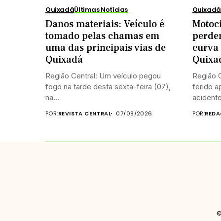
Quixadá
Últimas Notícias
Quixadá
Danos materiais: Veículo é
Motoci
tomado pelas chamas em
perde
uma das principais vias de
curva 
Quixadá
Quixa
Região Central: Um veículo pegou
Região C
fogo na tarde desta sexta-feira (07),
ferido 
na...
acidente
POR:
REVISTA CENTRAL
07/08/2026
POR:
REDA
©