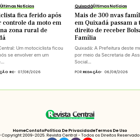
Últimas Notícias
Quixadá
Últimas Notícias
clista fica ferido após
Mais de 300 nvas famíl
r controle da moto em
em Quixadá passam a 
na zona rural de
direito de receber Bols
dá
Família
entral: Um motociclista ficou
Quixadá: A Prefeitura deste mu
após se envolver em um
por meio da Secretaria de Ass
...
Social...
ÇÃO RC
07/08/2026
POR:
REDAÇÃO
06/08/2026
Home
Contato
Política De Privacidade
Termos De Uso
 Copyright 2009-2025. Revista Central - Todos os Direitos Reservado