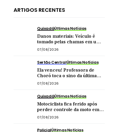
ARTIGOS RECENTES
Quixadá
Últimas Notícias
Danos materiais: Veículo é
tomado pelas chamas em uma
das principais vias de Quixadá
07/08/2026
Sertão Central
Últimas Notícias
Ela venceu! Professora de
Choró toca o sino da última
quimioterapia e é recebida
07/08/2026
com carreata
Quixadá
Últimas Notícias
Motociclista fica ferido após
perder controle da moto em
curva na zona rural de
07/08/2026
Quixadá
Policial
Últimas Notícias