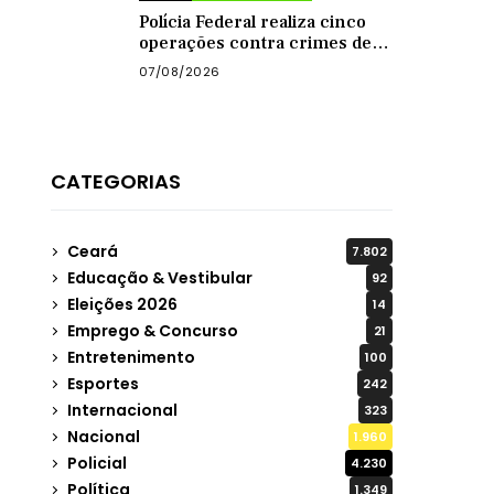
Polícia Federal realiza cinco
operações contra crimes de
abuso sexual infantil na
07/08/2026
internet
CATEGORIAS
Ceará
7.802
Educação & Vestibular
92
Eleições 2026
14
Emprego & Concurso
21
Entretenimento
100
Esportes
242
Internacional
323
Nacional
1.960
Policial
4.230
Política
1.349