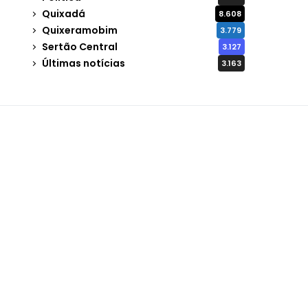
Quixadá
8.608
Quixeramobim
3.779
Sertão Central
3.127
Últimas notícias
3.163