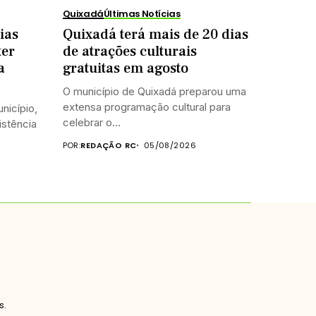
Quixadá
Últimas Notícias
ias
Quixadá terá mais de 20 dias
ter
de atrações culturais
a
gratuitas em agosto
O município de Quixadá preparou uma
extensa programação cultural para
nicípio,
celebrar o...
istência
POR:
REDAÇÃO RC
05/08/2026
s.