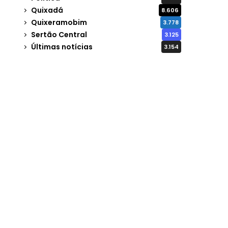
Quixadá
8.606
Quixeramobim
3.778
Sertão Central
3.125
Últimas notícias
3.154