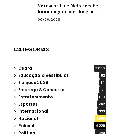
Vereador Luiz Neto recebe
homenagem por atuação
como presidente da Câmara
06/08/2026
de Quixadá
CATEGORIAS
Ceará
7.800
Educação & Vestibular
92
Eleições 2026
14
Emprego & Concurso
21
Entretenimento
100
Esportes
242
Internacional
323
Nacional
1.959
Policial
4.229
Política
1.349