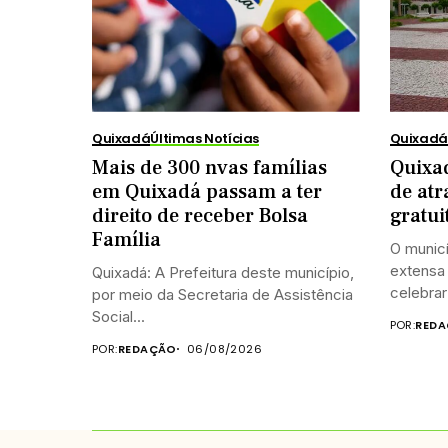
Quixadá
Últimas Notícias
Quixadá
Mais de 300 nvas famílias
Quixad
em Quixadá passam a ter
de atr
direito de receber Bolsa
gratui
Família
O munic
extensa 
Quixadá: A Prefeitura deste município,
celebrar 
por meio da Secretaria de Assistência
Social...
POR:
REDA
POR:
REDAÇÃO
06/08/2026