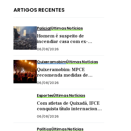
ARTIGOS RECENTES
Policial
Últimas Notícias
Homem é suspeito de
incendiar casa com ex-
companheira e filha
06/08/2026
adolescente dentro do imóvel
Quixeramobim
Últimas Notícias
Quixeramobim: MPCE
recomenda medidas de
segurança para eventos com
06/08/2026
público acima de mil pessoas
Esportes
Últimas Notícias
Com atletas de Quixadá, IFCE
conquista título internacional
de futsal na China
06/08/2026
Política
Últimas Notícias