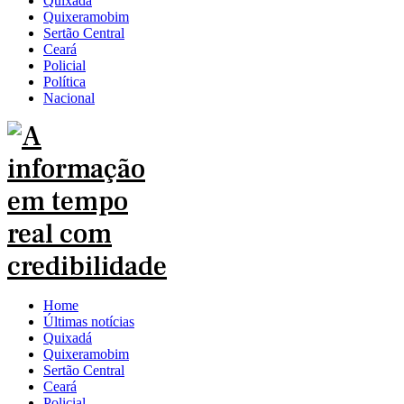
Quixadá
Quixeramobim
Sertão Central
Ceará
Policial
Política
Nacional
Home
Últimas notícias
Quixadá
Quixeramobim
Sertão Central
Ceará
Policial