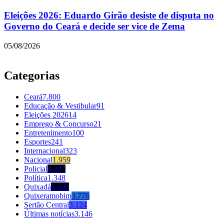
Eleições 2026: Eduardo Girão desiste de disputa no
Governo do Ceará e decide ser vice de Zema
05/08/2026
Categorias
Ceará
7.800
Educação & Vestibular
91
Eleições 2026
14
Emprego & Concurso
21
Entretenimento
100
Esportes
241
Internacional
323
Nacional
1.959
Policial
4.227
Política
1.348
Quixadá
8.605
Quixeramobim
3.776
Sertão Central
3.124
Últimas notícias
3.146