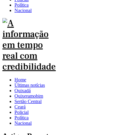
Política
Nacional
Home
Últimas notícias
Quixadá
Quixeramobim
Sertão Central
Ceará
Policial
Política
Nacional