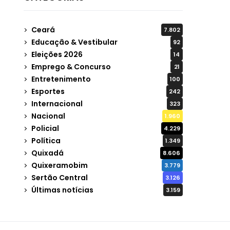
Ceará
7.802
Educação & Vestibular
92
Eleições 2026
14
Emprego & Concurso
21
Entretenimento
100
Esportes
242
Internacional
323
Nacional
1.960
Policial
4.229
Política
1.349
Quixadá
8.606
Quixeramobim
3.779
Sertão Central
3.126
Últimas notícias
3.159