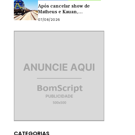
Após cancelar show de
Matheus e Kauan,
Quixeramobim anuncia vagão
07/08/2026
da Transnordestina como
atração de aniversário do
município
CATEGORIAS