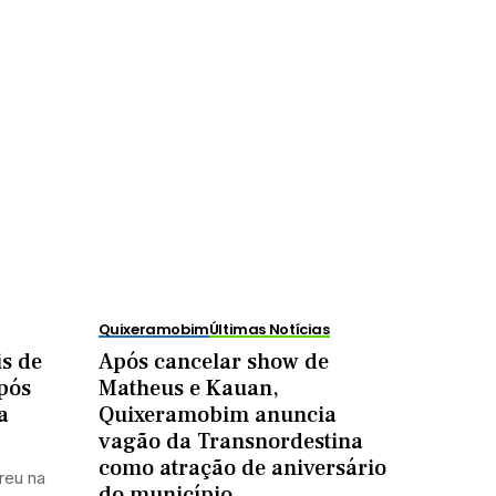
Quixeramobim
Últimas Notícias
s de
Após cancelar show de
pós
Matheus e Kauan,
a
Quixeramobim anuncia
vagão da Transnordestina
como atração de aniversário
reu na
do município