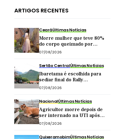
ARTIGOS RECENTES
Ceará
Últimas Notícias
Morre mulher que teve 80%
do corpo queimado por
companheiro no interior do
07/08/2026
Ceará
Sertão Central
Últimas Notícias
Ibaretama é escolhida para
sediar final do Rally
Forrageiras, evento agro
07/08/2026
organizado pela CNA
Nacional
Últimas Notícias
Agricultor morre depois de
ser internado na UTI após
levar ‘marrada’ de vaca
07/08/2026
enquanto tirava leite
Quixeramobim
Últimas Notícias