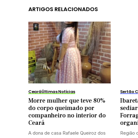
ARTIGOS RELACIONADOS
Ceará
Últimas Notícias
Sertão C
Morre mulher que teve 80%
Ibaret
do corpo queimado por
sediar
companheiro no interior do
Forrag
Ceará
organ
A dona de casa Rafaele Queiroz dos
Região c