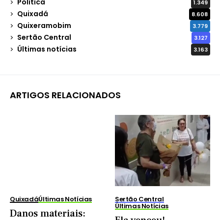
Política
1.349
Quixadá
8.608
Quixeramobim
3.779
Sertão Central
3.127
Últimas notícias
3.163
ARTIGOS RELACIONADOS
Quixadá
Últimas Notícias
Sertão Central
Últimas Notícias
Danos materiais: