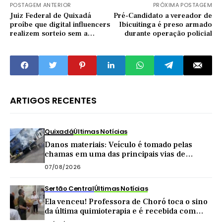
POSTAGEM ANTERIOR
PRÓXIMA POSTAGEM
Juiz Federal de Quixadá
Pré-Candidato a vereador de
proíbe que digital influencers
Ibicuitinga é preso armado
realizem sorteio sem a
durante operação policial
autorização da CEF e MF
ARTIGOS RECENTES
Quixadá
Últimas Notícias
Danos materiais: Veículo é tomado pelas
chamas em uma das principais vias de
Quixadá
07/08/2026
Sertão Central
Últimas Notícias
Ela venceu! Professora de Choró toca o sino
da última quimioterapia e é recebida com
carreata