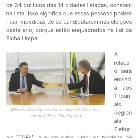
de 34 políticos das 14 cidades listadas, constam
na lista. Isso significa que essas pessoas podem
ficar impedidas de se candidatarem nas eleições
deste ano, porque estão enquadrados na Lei da
Ficha Limpa.
A
relaçã
o será
enviad
a aos
Tribun
ais
Ministro Barroso recebeu a lista do TCU essa
Region
semana (Foto: Divulgação)
ais
Eleitor
ais (TREs), a quem cabe julgar os pedidos de