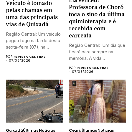
Ela venceu!
Veículo é tomado
Professora de Choró
pelas chamas em
toca o sino da última
uma das principais
quimioterapia e é
vias de Quixadá
recebida com
Região Central: Um veículo
carreata
pegou fogo na tarde desta
Região Central: Um dia que
sexta-feira (07), na...
ficará para sempre na
POR:
REVISTA CENTRAL
memória. A vida...
07/08/2026
POR:
REVISTA CENTRAL
07/08/2026
Quixadá
Últimas Notícias
Ceará
Últimas Notícias