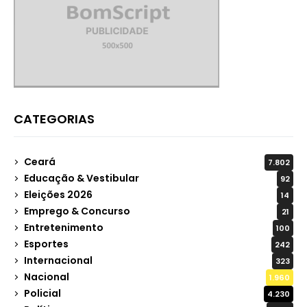
CATEGORIAS
Ceará
7.802
Educação & Vestibular
92
Eleições 2026
14
Emprego & Concurso
21
Entretenimento
100
Esportes
242
Internacional
323
Nacional
1.960
Policial
4.230