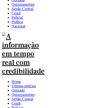
Quixadá
Quixeramobim
Sertão Central
Ceará
Policial
Política
Nacional
Home
Últimas notícias
Quixadá
Quixeramobim
Sertão Central
Ceará
Policial