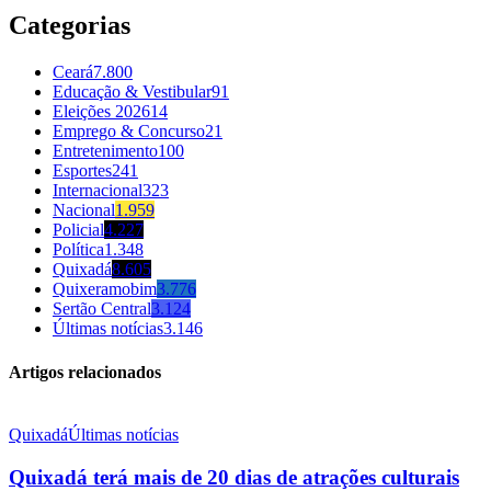
Categorias
Ceará
7.800
Educação & Vestibular
91
Eleições 2026
14
Emprego & Concurso
21
Entretenimento
100
Esportes
241
Internacional
323
Nacional
1.959
Policial
4.227
Política
1.348
Quixadá
8.605
Quixeramobim
3.776
Sertão Central
3.124
Últimas notícias
3.146
Artigos relacionados
Quixadá
Últimas notícias
Quixadá terá mais de 20 dias de atrações culturais