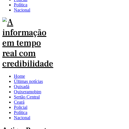
Política
Nacional
Home
Últimas notícias
Quixadá
Quixeramobim
Sertão Central
Ceará
Policial
Política
Nacional