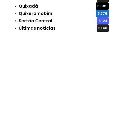
Quixadá
8.605
Quixeramobim
3.776
Sertão Central
3.124
Últimas notícias
3.146