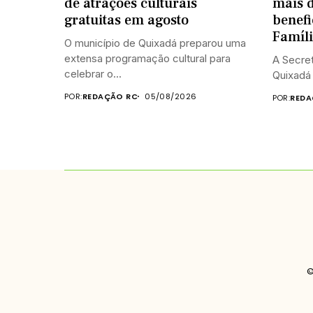
de atrações culturais
mais 
gratuitas em agosto
benefi
Famíl
O município de Quixadá preparou uma
extensa programação cultural para
A Secret
celebrar o...
Quixadá 
POR:
REDAÇÃO RC
05/08/2026
POR:
REDA
©