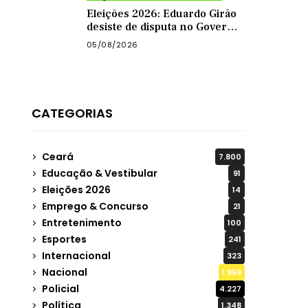
Eleições 2026: Eduardo Girão
desiste de disputa no Governo
do Ceará e decide ser vice de
05/08/2026
Zema
CATEGORIAS
Ceará
7.800
Educação & Vestibular
91
Eleições 2026
14
Emprego & Concurso
21
Entretenimento
100
Esportes
241
Internacional
323
Nacional
1.959
Policial
4.227
Política
1.348