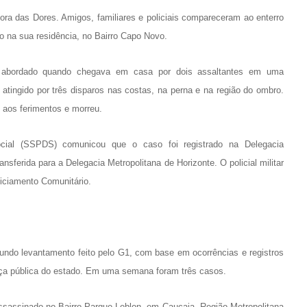
a das Dores. Amigos, familiares e policiais compareceram ao enterro
do na sua residência, no Bairro Capo Novo.
oi abordado quando chegava em casa por dois assaltantes em uma
 atingido por três disparos nas costas, na perna e na região do ombro.
u aos ferimentos e morreu.
cial (SSPDS) comunicou que o caso foi registrado na Delegacia
nsferida para a Delegacia Metropolitana de Horizonte. O policial militar
iciamento Comunitário.
egundo levantamento feito pelo G1, com base em ocorrências e registros
nça pública do estado. Em uma semana foram três casos.
i assassinado no Bairro Parque Leblon, em Caucaia, Região Metropolitana