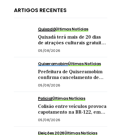
ARTIGOS RECENTES
Quixadá
Últimas Notícias
Quixadá terá mais de 20 dias
de atrações culturais gratuitas
em agosto
05/08/2026
Quixeramobim
Últimas Notícias
Prefeitura de Quixeramobim
confirma cancelamento de
show da dupla Matheus &
05/08/2026
Kauan
Policial
Últimas Notícias
Colisão entre veículos provoca
capotamento na BR-122, em
Quixadá
05/08/2026
Eleições 2026
Últimas Notícias