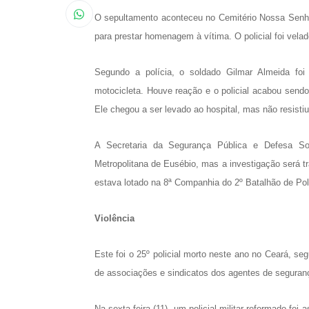
O sepultamento aconteceu no Cemitério Nossa Senhor
para prestar homenagem à vítima. O policial foi vela
Segundo a polícia, o soldado Gilmar Almeida f
motocicleta. Houve reação e o policial acabou sendo
Ele chegou a ser levado ao hospital, mas não resisti
A Secretaria da Segurança Pública e Defesa So
Metropolitana de Eusébio, mas a investigação será tra
estava lotado na 8ª Companhia do 2º Batalhão de Pol
Violência
Este foi o 25º policial morto neste ano no Ceará, s
de associações e sindicatos dos agentes de segura
Na sexta-feira (11), um policial militar reformado fo