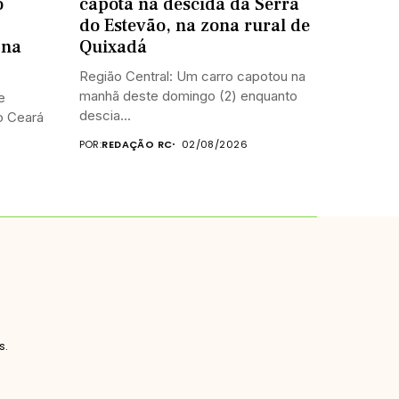
o
capota na descida da Serra
do Estevão, na zona rural de
 na
Quixadá
Região Central: Um carro capotou na
manhã deste domingo (2) enquanto
e
descia...
do Ceará
POR:
REDAÇÃO RC
02/08/2026
s.