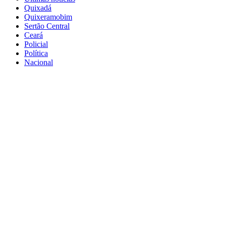
Quixadá
Quixeramobim
Sertão Central
Ceará
Policial
Política
Nacional