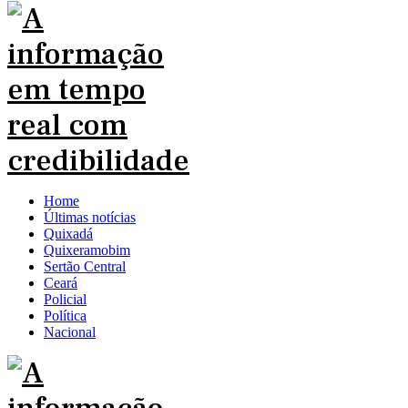
Home
Últimas notícias
Quixadá
Quixeramobim
Sertão Central
Ceará
Policial
Política
Nacional