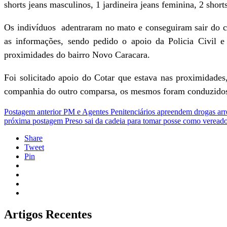
shorts jeans masculinos, 1 jardineira jeans feminina, 2 short
Os indivíduos adentraram no mato e conseguiram sair do c
as informações, sendo pedido o apoio da Policia Civil 
proximidades do bairro Novo Caracara.
Foi solicitado apoio do Cotar que estava nas proximidade
companhia do outro comparsa, os mesmos foram conduzidos 
Postagem anterior
PM e Agentes Penitenciários apreendem drogas ar
próxima postagem
Preso sai da cadeia para tomar posse como veread
Share
Tweet
Pin
Artigos Recentes