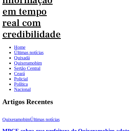
Home
Últimas notícias
Quixadá
Quixeramobim
Sertão Central
Ceará
Policial
Política
Nacional
Artigos Recentes
Quixeramobim
Últimas notícias
MPCE cobra que prefeitura de Quixeramobim adote m