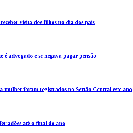
ceber visita dos filhos no dia dos pais
que é advogado e se negava pagar pensão
a mulher foram registrados no Sertão Central este ano
feriadões até o final do ano