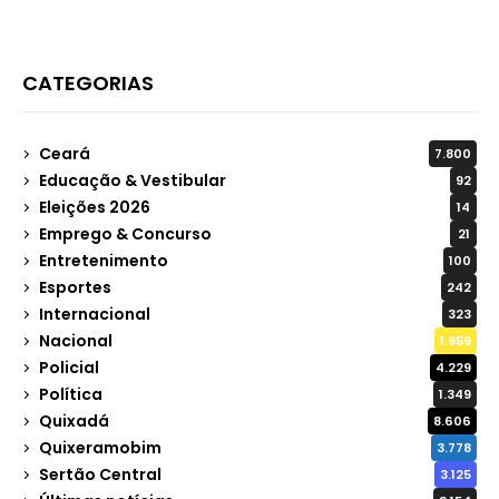
CATEGORIAS
Ceará
7.800
Educação & Vestibular
92
Eleições 2026
14
Emprego & Concurso
21
Entretenimento
100
Esportes
242
Internacional
323
Nacional
1.959
Policial
4.229
Política
1.349
Quixadá
8.606
Quixeramobim
3.778
Sertão Central
3.125