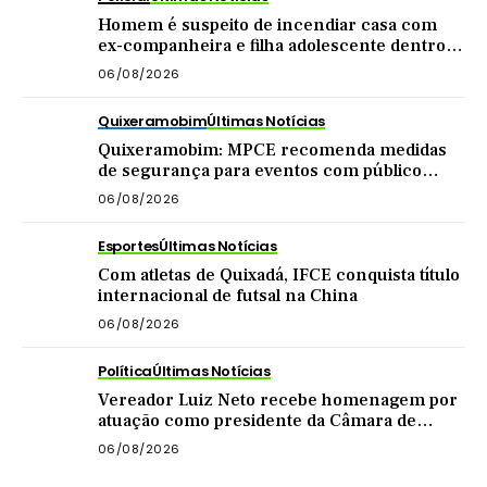
Homem é suspeito de incendiar casa com
ex-companheira e filha adolescente dentro
do imóvel
06/08/2026
Quixeramobim
Últimas Notícias
Quixeramobim: MPCE recomenda medidas
de segurança para eventos com público
acima de mil pessoas
06/08/2026
Esportes
Últimas Notícias
Com atletas de Quixadá, IFCE conquista título
internacional de futsal na China
06/08/2026
Política
Últimas Notícias
Vereador Luiz Neto recebe homenagem por
atuação como presidente da Câmara de
Quixadá
06/08/2026