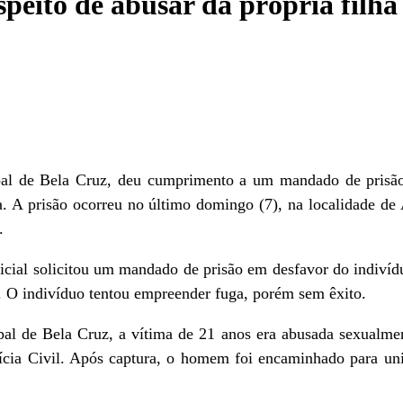
speito de abusar da própria filha
pal de Bela Cruz, deu cumprimento a um mandado de prisão
a. A prisão ocorreu no último domingo (7), na localidade de
.
licial solicitou um mandado de prisão em desfavor do indivíd
o. O indivíduo tentou empreender fuga, porém sem êxito.
al de Bela Cruz, a vítima de 21 anos era abusada sexualme
ia Civil. Após captura, o homem foi encaminhado para unida