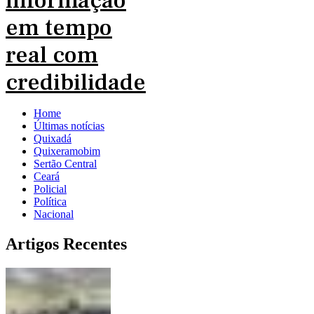
Home
Últimas notícias
Quixadá
Quixeramobim
Sertão Central
Ceará
Policial
Política
Nacional
Artigos Recentes