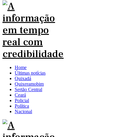
Home
Últimas notícias
Quixadá
Quixeramobim
Sertão Central
Ceará
Policial
Política
Nacional