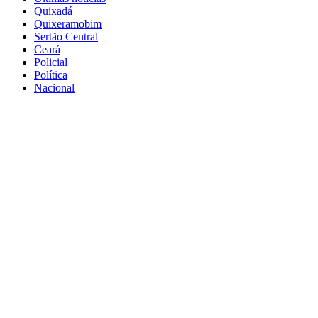
Quixadá
Quixeramobim
Sertão Central
Ceará
Policial
Política
Nacional