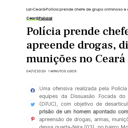
Lar
Ceará
Polícia prende chefe de grupo criminoso e
Ceará
Policial
Polícia prende chef
apreende drogas, d
munições no Ceará
04/11/2020
1 MINUTOS LIDOS
Uma ofensiva realizada pela Políci
equipes da Dissuasão Focada do D
(DPJC), com objetivo de desarticu
prisão de um homem apontado como
apreensão de drogas, armas, munições
dessa quarta-feira (03), no bairro M