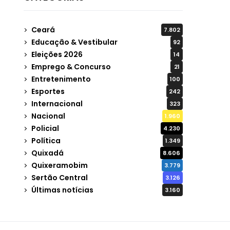
Ceará
7.802
Educação & Vestibular
92
Eleições 2026
14
Emprego & Concurso
21
Entretenimento
100
Esportes
242
Internacional
323
Nacional
1.960
Policial
4.230
Política
1.349
Quixadá
8.606
Quixeramobim
3.779
Sertão Central
3.126
Últimas notícias
3.160