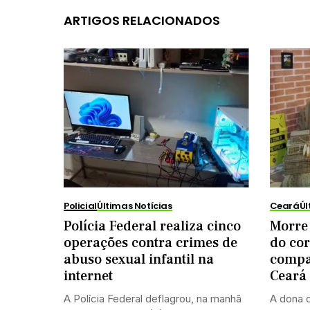
ARTIGOS RELACIONADOS
Policial
Últimas Notícias
Ceará
Úl
Polícia Federal realiza cinco
Morre
operações contra crimes de
do co
abuso sexual infantil na
compan
internet
Ceará
A Polícia Federal deflagrou, na manhã
A dona 