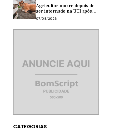
Agricultor morre depois de
ser internado na UTI após
levar ‘marrada’ de vaca
07/08/2026
enquanto tirava leite
CATEGORIAS