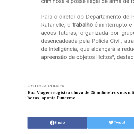
criminosa e posse ilegal de arma de f
Para o diretor do Departamento de Pol
Rafanelle, o
trabalho
é ininterrupto e
ações futuras, organizada por gru
desencadeada pela Polícia Civil, atr
de inteligência, que alcançará a red
apreensão de objetos ilícitos”, destac
POSTAGEM ANTERIOR
Boa Viagem registra chuva de 25 milímetros nas úl
horas, aponta Funceme
Share
Tweet