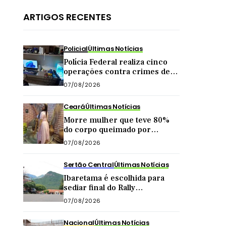
ARTIGOS RECENTES
Policial
Últimas Notícias
Polícia Federal realiza cinco
operações contra crimes de
abuso sexual infantil na
07/08/2026
internet
Ceará
Últimas Notícias
Morre mulher que teve 80%
do corpo queimado por
companheiro no interior do
07/08/2026
Ceará
Sertão Central
Últimas Notícias
Ibaretama é escolhida para
sediar final do Rally
Forrageiras, evento agro
07/08/2026
organizado pela CNA
Nacional
Últimas Notícias