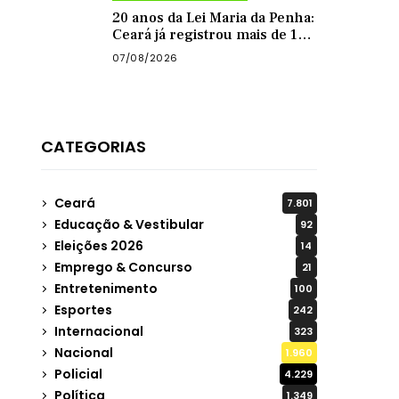
município
20 anos da Lei Maria da Penha:
Ceará já registrou mais de 13
mil casos de violência contra
07/08/2026
mulher este ano
CATEGORIAS
Ceará
7.801
Educação & Vestibular
92
Eleições 2026
14
Emprego & Concurso
21
Entretenimento
100
Esportes
242
Internacional
323
Nacional
1.960
Policial
4.229
Política
1.349