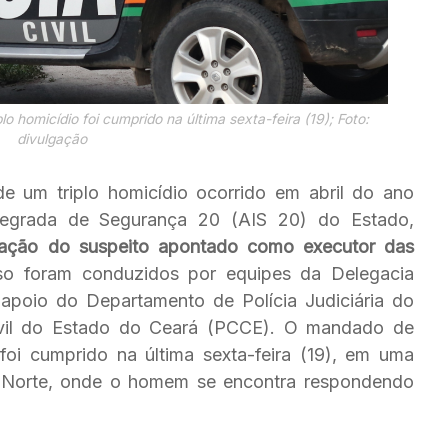
o homicídio foi cumprido na última sexta-feira (19); Foto:
divulgação
de um triplo homicídio ocorrido em abril do ano
ntegrada de Segurança 20 (AIS 20) do Estado,
ficação do suspeito apontado como executor das
o foram conduzidos por equipes da Delegacia
poio do Departamento de Polícia Judiciária do
 Civil do Estado do Ceará (PCCE). O mandado de
foi cumprido na última sexta-feira (19), em uma
o Norte, onde o homem se encontra respondendo