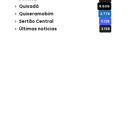
Quixadá
8.606
Quixeramobim
3.779
Sertão Central
3.126
Últimas notícias
3.158