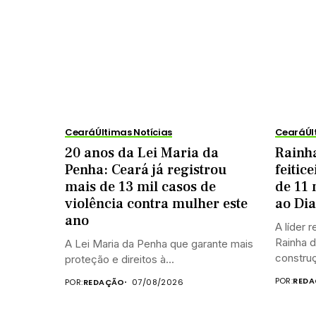
Ceará
Últimas Notícias
Ceará
Úl
20 anos da Lei Maria da
Rainha
Penha: Ceará já registrou
feitic
mais de 13 mil casos de
de 11
violência contra mulher este
ao Di
ano
A líder 
Rainha d
A Lei Maria da Penha que garante mais
construç
proteção e direitos à...
POR:
REDA
POR:
REDAÇÃO
07/08/2026