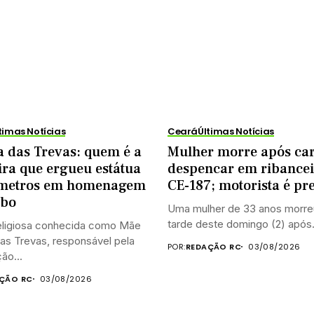
timas Notícias
Ceará
Últimas Notícias
 das Trevas: quem é a
Mulher morre após ca
eira que ergueu estátua
despencar em ribancei
 metros em homenagem
CE-187; motorista é pr
abo
Uma mulher de 33 anos morre
tarde deste domingo (2) após.
religiosa conhecida como Mãe
as Trevas, responsável pela
POR:
REDAÇÃO RC
03/08/2026
ão...
ÇÃO RC
03/08/2026