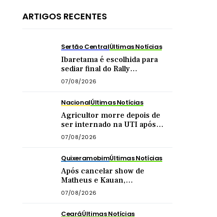
ARTIGOS RECENTES
Sertão Central
Últimas Notícias
Ibaretama é escolhida para
sediar final do Rally
Forrageiras, evento agro
07/08/2026
organizado pela CNA
Nacional
Últimas Notícias
Agricultor morre depois de
ser internado na UTI após
levar ‘marrada’ de vaca
07/08/2026
enquanto tirava leite
Quixeramobim
Últimas Notícias
Após cancelar show de
Matheus e Kauan,
Quixeramobim anuncia vagão
07/08/2026
da Transnordestina como
atração de aniversário do
Ceará
Últimas Notícias