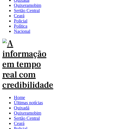
Quixadá
Quixeramobim
Sertão Central
Ceará
Policial
Política
Nacional
Home
Últimas notícias
Quixadá
Quixeramobim
Sertão Central
Ceará
Policial