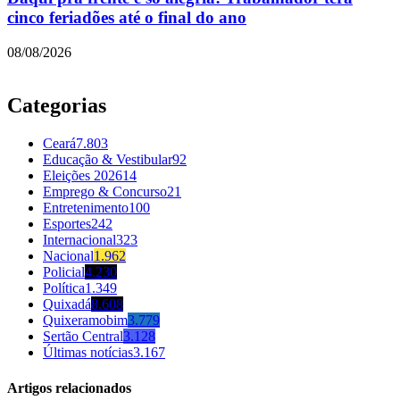
cinco feriadões até o final do ano
08/08/2026
Categorias
Ceará
7.803
Educação & Vestibular
92
Eleições 2026
14
Emprego & Concurso
21
Entretenimento
100
Esportes
242
Internacional
323
Nacional
1.962
Policial
4.230
Política
1.349
Quixadá
8.608
Quixeramobim
3.779
Sertão Central
3.128
Últimas notícias
3.167
Artigos relacionados