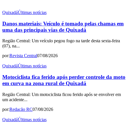
Quixadá
Últimas notícias
Danos materiais: Veículo é tomado pelas chamas em
uma das principais vias de Quixadá
Região Central: Um veículo pegou fogo na tarde desta sexta-feira
(07), na...
por:
Revista Central
07/08/2026
Quixadá
Últimas notícias
Motociclista fica ferido após perder controle da moto
em curva na zona rural de Quixadá
Região Central: Um motociclista ficou ferido após se envolver em
um acidente...
por:
Redação RC
07/08/2026
Quixadá
Últimas notícias