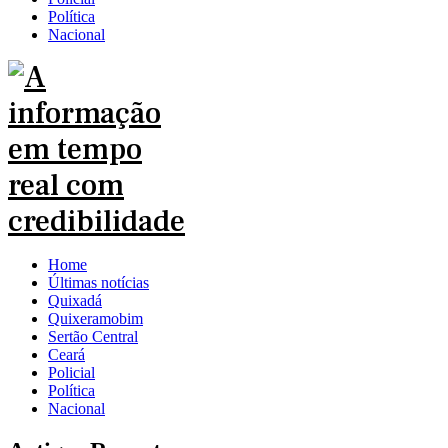
Política
Nacional
Home
Últimas notícias
Quixadá
Quixeramobim
Sertão Central
Ceará
Policial
Política
Nacional