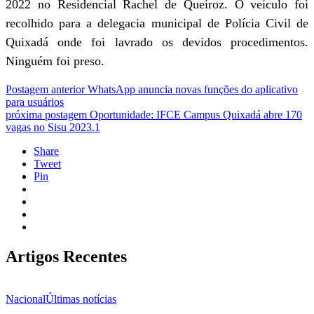
2022 no Residencial Rachel de Queiroz. O veículo foi
recolhido para a delegacia municipal de Polícia Civil de
Quixadá onde foi lavrado os devidos procedimentos.
Ninguém foi preso.
Postagem anterior
WhatsApp anuncia novas funções do aplicativo
para usuários
próxima postagem
Oportunidade: IFCE Campus Quixadá abre 170
vagas no Sisu 2023.1
Share
Tweet
Pin
Artigos Recentes
Nacional
Últimas notícias