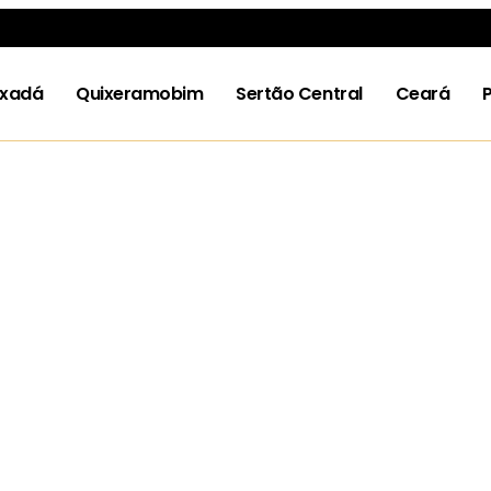
ixadá
Quixeramobim
Sertão Central
Ceará
P