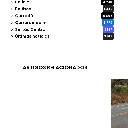
Policial
4.230
Política
1.349
Quixadá
8.608
Quixeramobim
3.779
Sertão Central
3.127
Últimas notícias
3.163
ARTIGOS RELACIONADOS