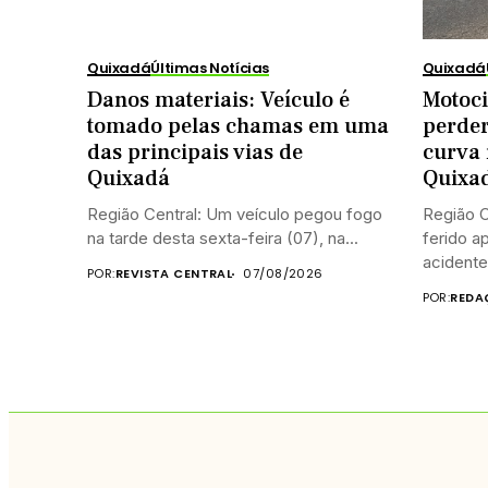
Quixadá
Últimas Notícias
Quixadá
Danos materiais: Veículo é
Motoci
tomado pelas chamas em uma
perder
das principais vias de
curva 
Quixadá
Quixa
Região Central: Um veículo pegou fogo
Região C
na tarde desta sexta-feira (07), na...
ferido a
acidente.
POR:
REVISTA CENTRAL
07/08/2026
POR:
REDA