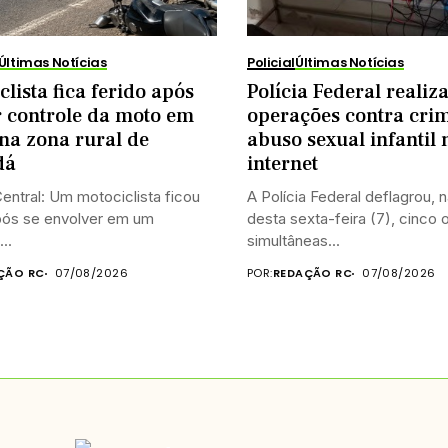
Últimas Notícias
Policial
Últimas Notícias
clista fica ferido após
Polícia Federal realiz
 controle da moto em
operações contra cri
na zona rural de
abuso sexual infantil 
dá
internet
entral: Um motociclista ficou
A Polícia Federal deflagrou,
pós se envolver em um
desta sexta-feira (7), cinco
..
simultâneas...
ÇÃO RC
07/08/2026
POR:
REDAÇÃO RC
07/08/2026