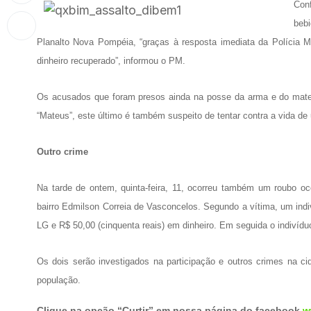
Conf
bebi
Planalto Nova Pompéia, “graças à resposta imediata da Polícia Mi
dinheiro recuperado”, informou o PM.
Os acusados que foram presos ainda na posse da arma e do mater
“Mateus”, este último é também suspeito de tentar contra a vida de
Outro crime
Na tarde de ontem, quinta-feira, 11, ocorreu também um roubo oco
bairro Edmilson Correia de Vasconcelos. Segundo a vítima, um indi
LG e R$ 50,00 (cinquenta reais) em dinheiro. Em seguida o indivíd
Os dois serão investigados na participação e outros crimes na ci
população.
Clique na opção “Curtir” em nossa página do facebook
w