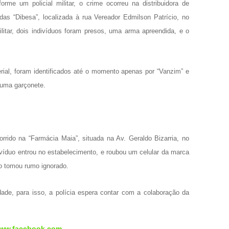
orme um policial militar, o crime ocorreu na distribuidora de
das “Dibesa”, localizada à rua Vereador Edmilson Patrício, no
litar, dois indivíduos foram presos, uma arma apreendida, e o
ial, foram identificados até o momento apenas por “Vanzim” e
 uma garçonete.
rrido na “Farmácia Maia”, situada na Av. Geraldo Bizarria, no
víduo entrou no estabelecimento, e roubou um celular da marca
uo tomou rumo ignorado.
dade, para isso, a polícia espera contar com a colaboração da
ww.facebook.com