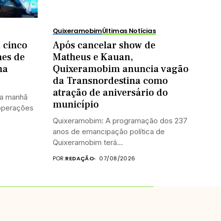
Quixeramobim
Últimas Notícias
a cinco
Após cancelar show de
mes de
Matheus e Kauan,
na
Quixeramobim anuncia vagão
da Transnordestina como
atração de aniversário do
 na manhã
município
 operações
Quixeramobim: A programação dos 237
anos de emancipação política de
Quixeramobim terá...
POR:
REDAÇÃO
07/08/2026