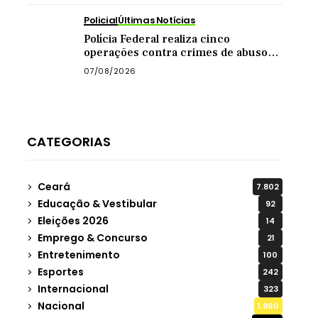
Policial
Últimas Notícias
Polícia Federal realiza cinco
operações contra crimes de abuso
sexual infantil na internet
07/08/2026
CATEGORIAS
Ceará
7.802
Educação & Vestibular
92
Eleições 2026
14
Emprego & Concurso
21
Entretenimento
100
Esportes
242
Internacional
323
Nacional
1.960