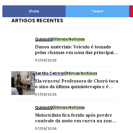
Share
Tweet
ARTIGOS RECENTES
Quixadá
Últimas Notícias
Danos materiais: Veículo é tomado
pelas chamas em uma das principais
vias de Quixadá
07/08/2026
Sertão Central
Últimas Notícias
Ela venceu! Professora de Choró toca
o sino da última quimioterapia e é
recebida com carreata
07/08/2026
Quixadá
Últimas Notícias
Motociclista fica ferido após perder
controle da moto em curva na zona
rural de Quixadá
07/08/2026