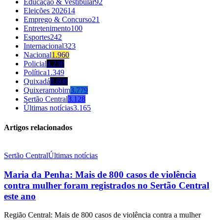
Educação & Vestibular
92
Eleições 2026
14
Emprego & Concurso
21
Entretenimento
100
Esportes
242
Internacional
323
Nacional
1.960
Policial
4.230
Política
1.349
Quixadá
8.608
Quixeramobim
3.779
Sertão Central
3.128
Últimas notícias
3.165
Artigos relacionados
Sertão Central
Últimas notícias
Maria da Penha: Mais de 800 casos de violência
contra mulher foram registrados no Sertão Central
este ano
Região Central: Mais de 800 casos de violência contra a mulher