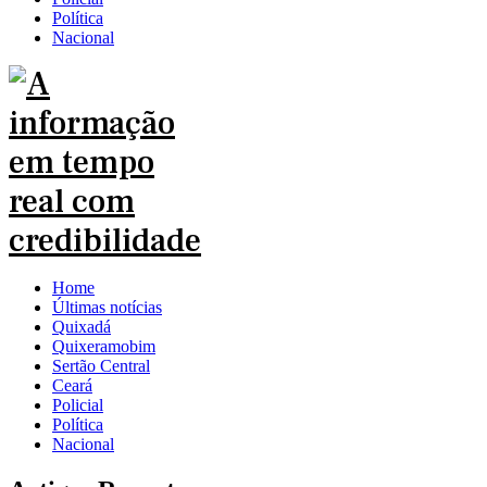
Política
Nacional
Home
Últimas notícias
Quixadá
Quixeramobim
Sertão Central
Ceará
Policial
Política
Nacional