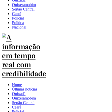
Quixadá
Quixeramobim
Sertão Central
Ceará
Policial
Política
Nacional
Home
Últimas notícias
Quixadá
Quixeramobim
Sertão Central
Ceará
Policial