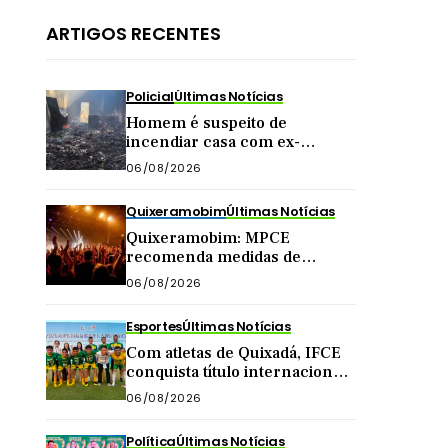
ARTIGOS RECENTES
Policial
Últimas Notícias
Homem é suspeito de
incendiar casa com ex-
companheira e filha
06/08/2026
adolescente dentro do imóvel
Quixeramobim
Últimas Notícias
Quixeramobim: MPCE
recomenda medidas de
segurança para eventos com
06/08/2026
público acima de mil pessoas
Esportes
Últimas Notícias
Com atletas de Quixadá, IFCE
conquista título internacional
de futsal na China
06/08/2026
Política
Últimas Notícias