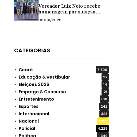
Vereador Luiz Neto recebe
homenagem por atuação
como presidente da Câmara
06/08/2026
de Quixadá
CATEGORIAS
Ceará
7.800
Educação & Vestibular
92
Eleições 2026
14
Emprego & Concurso
21
Entretenimento
100
Esportes
242
Internacional
323
Nacional
1.959
Policial
4.229
Política
1.349