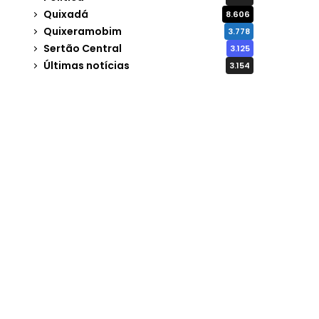
Quixadá
8.606
Quixeramobim
3.778
Sertão Central
3.125
Últimas notícias
3.154