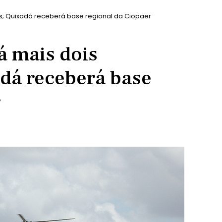
os; Quixadá receberá base regional da Ciopaer
rá mais dois
adá receberá base
r