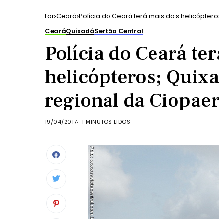
Lar
Ceará
Polícia do Ceará terá mais dois helicópter
Ceará
Quixadá
Sertão Central
Polícia do Ceará te
helicópteros; Quix
regional da Ciopae
19/04/2017
1 MINUTOS LIDOS