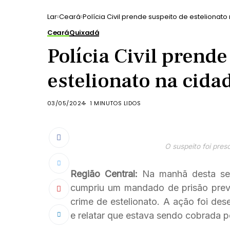
Lar
Ceará
Polícia Civil prende suspeito de estelionat
Ceará
Quixadá
Polícia Civil prende
estelionato na cida
03/05/2024
1 MINUTOS LIDOS
O suspeito foi pres
Região Central:
Na manhã desta sext
cumpriu um mandado de prisão preven
crime de estelionato. A ação foi de
e relatar que estava sendo cobrada p