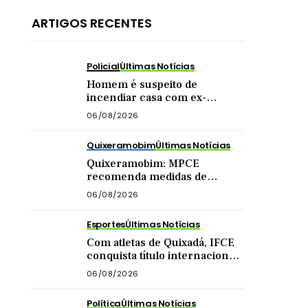
ARTIGOS RECENTES
Policial
Últimas Notícias
Homem é suspeito de
incendiar casa com ex-
companheira e filha
06/08/2026
adolescente dentro do imóvel
Quixeramobim
Últimas Notícias
Quixeramobim: MPCE
recomenda medidas de
segurança para eventos com
06/08/2026
público acima de mil pessoas
Esportes
Últimas Notícias
Com atletas de Quixadá, IFCE
conquista título internacional
de futsal na China
06/08/2026
Política
Últimas Notícias