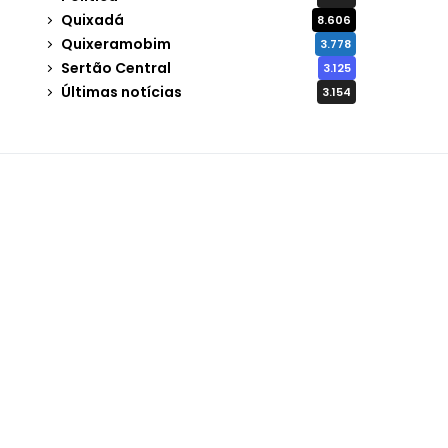
Quixadá
8.606
Quixeramobim
3.778
Sertão Central
3.125
Últimas notícias
3.154