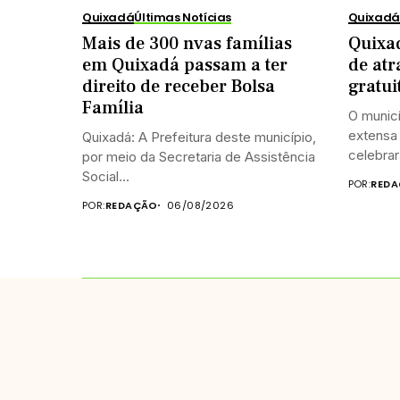
Quixadá
Últimas Notícias
Quixadá
Mais de 300 nvas famílias
Quixad
em Quixadá passam a ter
de atr
direito de receber Bolsa
gratui
Família
O munic
extensa 
Quixadá: A Prefeitura deste município,
celebrar 
por meio da Secretaria de Assistência
Social...
POR:
REDA
POR:
REDAÇÃO
06/08/2026