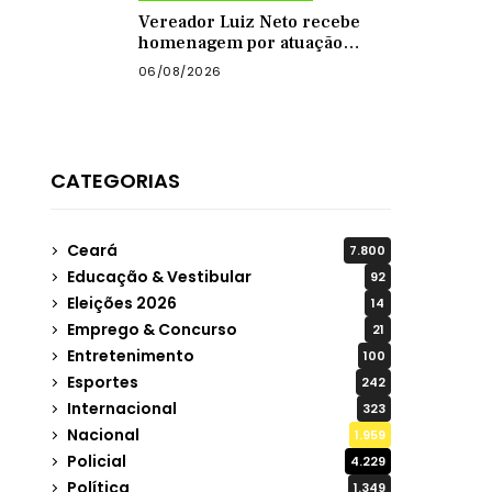
Vereador Luiz Neto recebe
homenagem por atuação
como presidente da Câmara
06/08/2026
de Quixadá
CATEGORIAS
Ceará
7.800
Educação & Vestibular
92
Eleições 2026
14
Emprego & Concurso
21
Entretenimento
100
Esportes
242
Internacional
323
Nacional
1.959
Policial
4.229
Política
1.349