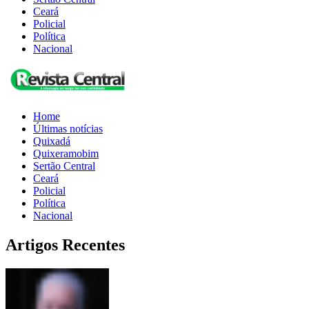
Ceará
Policial
Política
Nacional
Home
Últimas notícias
Quixadá
Quixeramobim
Sertão Central
Ceará
Policial
Política
Nacional
Artigos Recentes