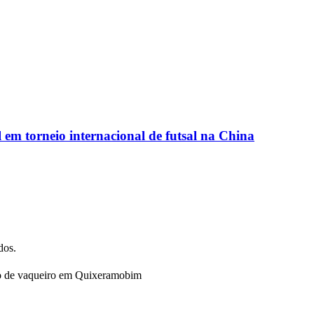
em torneio internacional de futsal na China
dos.
nato de vaqueiro em Quixeramobim