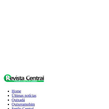
Home
Últimas notícias
Quixadá
Quixeramobim
Sertão Central