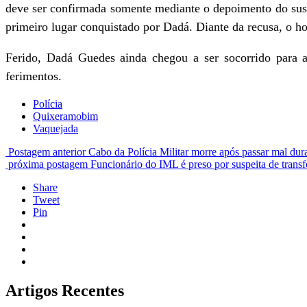
deve ser confirmada somente mediante o depoimento do susp
primeiro lugar conquistado por Dadá. Diante da recusa, o 
Ferido, Dadá Guedes ainda chegou a ser socorrido para 
ferimentos.
Polícia
Quixeramobim
Vaquejada
Postagem anterior
Cabo da Polícia Militar morre após passar mal dura
próxima postagem
Funcionário do IML é preso por suspeita de transf
Share
Tweet
Pin
Artigos Recentes