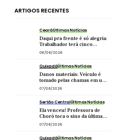
ARTIGOS RECENTES
Ceará
Últimas Notícias
Daqui pra frente é só alegria:
Trabalhador terá cinco
feriadões até o final do ano
08/08/2026
Quixadá
Últimas Notícias
Danos materiais: Veículo é
tomado pelas chamas em uma
das principais vias de Quixadá
07/08/2026
Sertão Central
Últimas Notícias
Ela venceu! Professora de
Choró toca o sino da última
quimioterapia e é recebida
07/08/2026
com carreata
Quixadá
Últimas Notícias