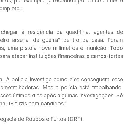
itos, por exemplo, já responde por cinco crimes e
completou.
hegar à residência da quadrilha, agentes de
iro arsenal de guerra” dentro da casa. Foram
as, uma pistola nove milímetros e munição. Todo
para atacar instituições financeiras e carros-fortes
. A polícia investiga como eles conseguem esse
bmetralhadoras. Mas a polícia está trabalhando.
sses últimos dias após algumas investigações. Só
cia, 18 fuzis com bandidos”.
legacia de Roubos e Furtos (DRF).