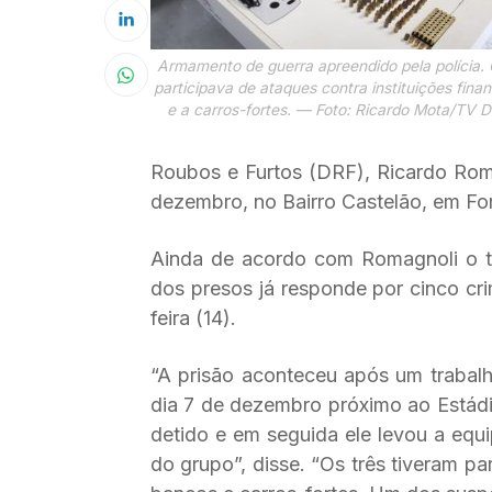
Armamento de guerra apreendido pela polícia.
participava de ataques contra instituições finan
e a carros-fortes. — Foto: Ricardo Mota/TV Di
Roubos e Furtos (DRF), Ricardo Roma
dezembro, no Bairro Castelão, em For
Ainda de acordo com Romagnoli o t
dos presos já responde por cinco cr
feira (14).
“A prisão aconteceu após um trabalho
dia 7 de dezembro próximo ao Estádi
detido e em seguida ele levou a equ
do grupo”, disse. “Os três tiveram pa