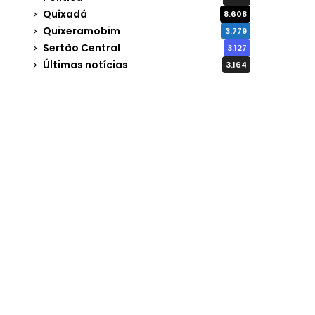
Quixadá
8.608
Quixeramobim
3.779
Sertão Central
3.127
Últimas notícias
3.164