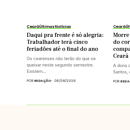
Ceará
Últimas Notícias
Ceará
Úl
Daqui pra frente é só alegria:
Morre
Trabalhador terá cinco
do co
feriadões até o final do ano
compan
Ceará
Os cearenses não terão do que se
queixar neste segundo semestre.
A dona 
Existem...
Santos, 
POR:
REDAÇÃO
08/08/2026
POR:
REDA