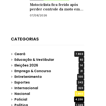
Motociclista fica ferido após
perder controle da moto em
curva na zona rural de
07/08/2026
Quixadá
CATEGORIAS
Ceará
7.803
Educação & Vestibular
92
Eleições 2026
14
Emprego & Concurso
21
Entretenimento
100
Esportes
242
Internacional
323
Nacional
1.960
Policial
4.230
Política
1.349