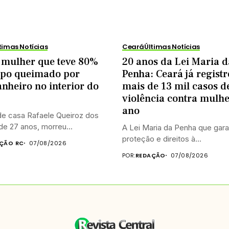
timas Notícias
Ceará
Últimas Notícias
 mulher que teve 80%
20 anos da Lei Maria d
rpo queimado por
Penha: Ceará já regist
heiro no interior do
mais de 13 mil casos d
violência contra mulhe
ano
de casa Rafaele Queiroz dos
de 27 anos, morreu...
A Lei Maria da Penha que gar
proteção e direitos à...
ÇÃO RC
07/08/2026
POR:
REDAÇÃO
07/08/2026