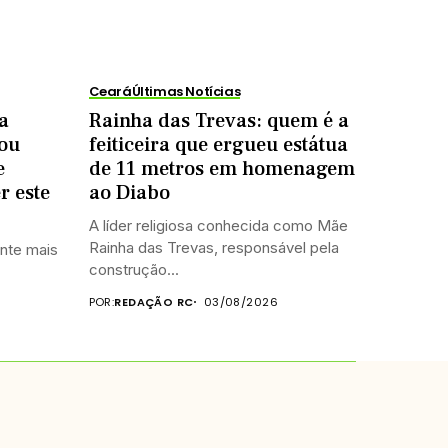
Ceará
Últimas Notícias
a
Rainha das Trevas: quem é a
rou
feiticeira que ergueu estátua
e
de 11 metros em homenagem
r este
ao Diabo
A líder religiosa conhecida como Mãe
Rainha das Trevas, responsável pela
ante mais
construção...
POR:
REDAÇÃO RC
03/08/2026