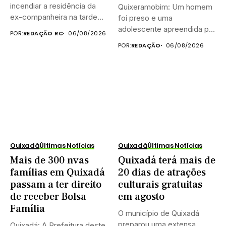
incendiar a residência da
Quixeramobim: Um homem
ex-companheira na tarde...
foi preso e uma
adolescente apreendida por
POR:
REDAÇÃO RC
06/08/2026
equipes do...
POR:
REDAÇÃO
06/08/2026
Quixadá
Últimas Notícias
Quixadá
Últimas Notícias
Mais de 300 nvas
Quixadá terá mais de
famílias em Quixadá
20 dias de atrações
passam a ter direito
culturais gratuitas
de receber Bolsa
em agosto
Família
O município de Quixadá
preparou uma extensa
Quixadá: A Prefeitura deste