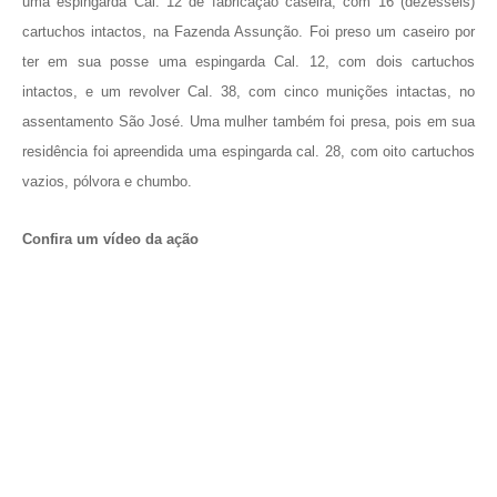
uma espingarda Cal. 12 de fabricação caseira, com 16 (dezesseis)
cartuchos intactos, na Fazenda Assunção. Foi preso um caseiro por
ter em sua posse uma espingarda Cal. 12, com dois cartuchos
intactos, e um revolver Cal. 38, com cinco munições intactas, no
assentamento São José. Uma mulher também foi presa, pois em sua
residência foi apreendida uma espingarda cal. 28, com oito cartuchos
vazios, pólvora e chumbo.
Confira um vídeo da ação