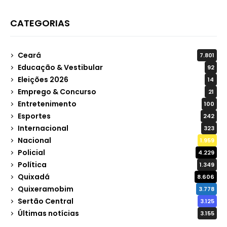
CATEGORIAS
Ceará
7.801
Educação & Vestibular
92
Eleições 2026
14
Emprego & Concurso
21
Entretenimento
100
Esportes
242
Internacional
323
Nacional
1.959
Policial
4.229
Política
1.349
Quixadá
8.606
Quixeramobim
3.778
Sertão Central
3.125
Últimas notícias
3.155