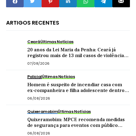
ARTIGOS RECENTES
Ceará
Últimas Notícias
20 anos da Lei Maria da Penha: Ceará já
registrou mais de 13 mil casos de violência
contra mulher este ano
07/08/2026
Policial
Últimas Notícias
Homem é suspeito de incendiar casa com
ex-companheira e filha adolescente dentro
do imóvel
06/08/2026
Quixeramobim
Últimas Notícias
Quixeramobim: MPCE recomenda medidas
de segurança para eventos com público
acima de mil pessoas
06/08/2026