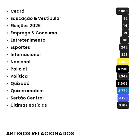
Ceará
7.803
Educação & Vestibular
92
Eleições 2026
14
Emprego & Concurso
21
Entretenimento
100
Esportes
242
Internacional
323
Nacional
1.962
Policial
4.230
Política
1.349
Quixadá
8.608
Quixeramobim
3.779
Sertão Central
3.128
Últimas notícias
3.167
ARTIGOS RELACIONADOS