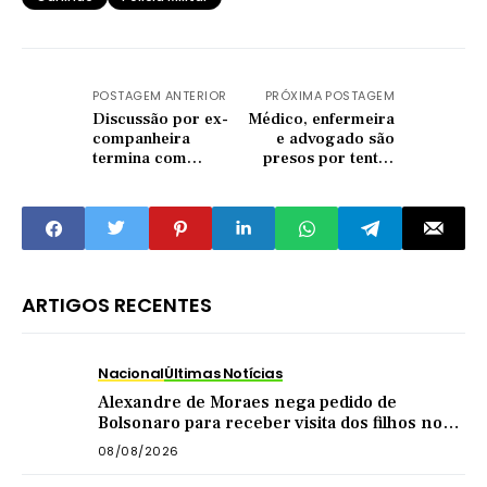
POSTAGEM ANTERIOR
PRÓXIMA POSTAGEM
Discussão por ex-
Médico, enfermeira
companheira
e advogado são
termina com
presos por tentar
homem esfaqueado
fraudar concurso
no interior de Pedra
da Polícia Civil
Branca
ARTIGOS RECENTES
Nacional
Últimas Notícias
Alexandre de Moraes nega pedido de
Bolsonaro para receber visita dos filhos no
dia dos pais
08/08/2026