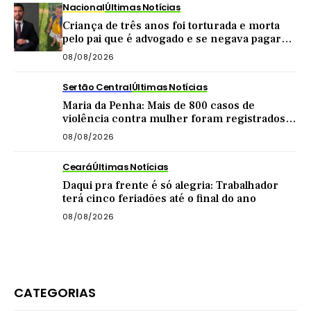
Nacional
Últimas Notícias
Criança de três anos foi torturada e morta
pelo pai que é advogado e se negava pagar
pensão
08/08/2026
Sertão Central
Últimas Notícias
Maria da Penha: Mais de 800 casos de
violência contra mulher foram registrados
no Sertão Central este ano
08/08/2026
Ceará
Últimas Notícias
Daqui pra frente é só alegria: Trabalhador
terá cinco feriadões até o final do ano
08/08/2026
CATEGORIAS