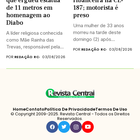
que ergueu estátua
ribanceira na CE-
de 11 metros em
187; motorista é
homenagem ao
preso
Diabo
Uma mulher de 33 anos
morreu na tarde deste
A líder religiosa conhecida
domingo (2) após...
como Mãe Rainha das
Trevas, responsável pela
POR:
REDAÇÃO RC
03/08/2026
construção...
POR:
REDAÇÃO RC
03/08/2026
Home
Contato
Política De Privacidade
Termos De Uso
© Copyright 2009-2025. Revista Central - Todos os Direitos
Reservados.