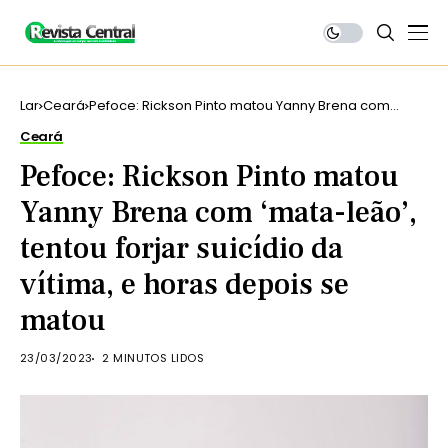
Lar
Ceará
Pefoce: Rickson Pinto matou Yanny Brena com
‘mata-leão’, tentou forjar suicídio da vítima, e horas
Ceará
depois se matou
Pefoce: Rickson Pinto matou
Yanny Brena com ‘mata-leão’,
tentou forjar suicídio da
vítima, e horas depois se
matou
23/03/2023
2 MINUTOS LIDOS