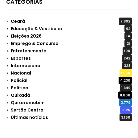
CATEGORIAS
Ceará
7.802
Educação & Vestibular
92
Eleições 2026
14
Emprego & Concurso
21
Entretenimento
100
Esportes
242
Internacional
323
Nacional
1.960
Policial
4.230
Política
1.349
Quixadá
8.606
Quixeramobim
3.779
Sertão Central
3.126
Últimas notícias
3.160