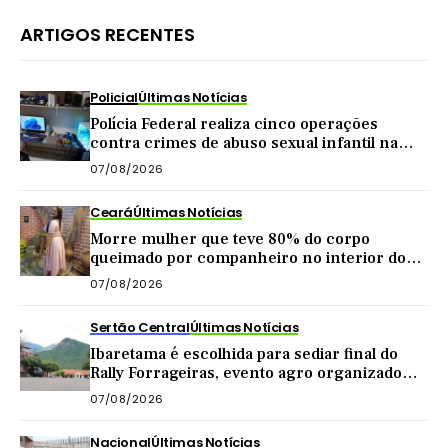
ARTIGOS RECENTES
Policial
Últimas Notícias
Polícia Federal realiza cinco operações
contra crimes de abuso sexual infantil na
internet
07/08/2026
Ceará
Últimas Notícias
Morre mulher que teve 80% do corpo
queimado por companheiro no interior do
Ceará
07/08/2026
Sertão Central
Últimas Notícias
Ibaretama é escolhida para sediar final do
Rally Forrageiras, evento agro organizado
pela CNA
07/08/2026
Nacional
Últimas Notícias