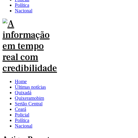
Política
Nacional
Home
Últimas notícias
Quixadá
Quixeramobim
Sertão Central
Ceará
Policial
Política
Nacional