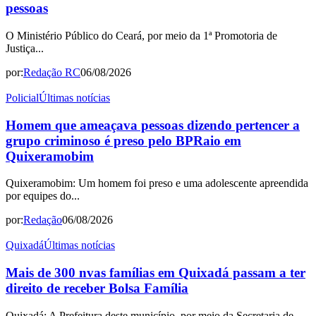
pessoas
O Ministério Público do Ceará, por meio da 1ª Promotoria de
Justiça...
por:
Redação RC
06/08/2026
Policial
Últimas notícias
Homem que ameaçava pessoas dizendo pertencer a
grupo criminoso é preso pelo BPRaio em
Quixeramobim
Quixeramobim: Um homem foi preso e uma adolescente apreendida
por equipes do...
por:
Redação
06/08/2026
Quixadá
Últimas notícias
Mais de 300 nvas famílias em Quixadá passam a ter
direito de receber Bolsa Família
Quixadá: A Prefeitura deste município, por meio da Secretaria de