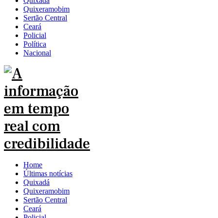
Quixadá
Quixeramobim
Sertão Central
Ceará
Policial
Política
Nacional
Home
Últimas notícias
Quixadá
Quixeramobim
Sertão Central
Ceará
Policial