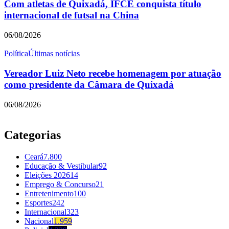
Com atletas de Quixadá, IFCE conquista título
internacional de futsal na China
06/08/2026
Política
Últimas notícias
Vereador Luiz Neto recebe homenagem por atuação
como presidente da Câmara de Quixadá
06/08/2026
Categorias
Ceará
7.800
Educação & Vestibular
92
Eleições 2026
14
Emprego & Concurso
21
Entretenimento
100
Esportes
242
Internacional
323
Nacional
1.959