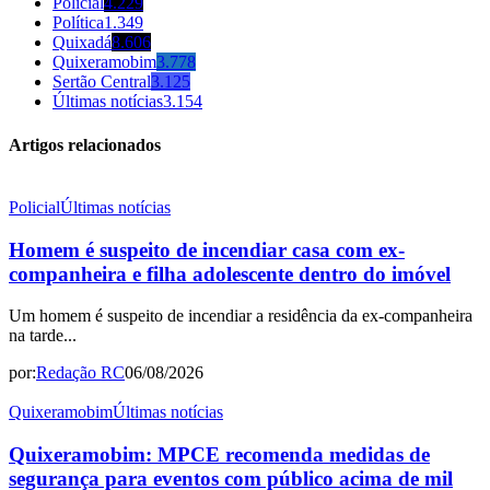
Policial
4.229
Política
1.349
Quixadá
8.606
Quixeramobim
3.778
Sertão Central
3.125
Últimas notícias
3.154
Artigos relacionados
Policial
Últimas notícias
Homem é suspeito de incendiar casa com ex-
companheira e filha adolescente dentro do imóvel
Um homem é suspeito de incendiar a residência da ex-companheira
na tarde...
por:
Redação RC
06/08/2026
Quixeramobim
Últimas notícias
Quixeramobim: MPCE recomenda medidas de
segurança para eventos com público acima de mil