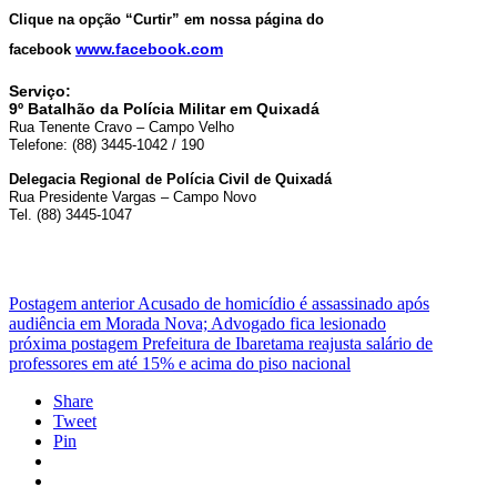
Clique na opção “Curtir” em nossa página do
facebook
www.facebook.com
Serviço:
9º Batalhão da Polícia Militar em Quixadá
Rua Tenente Cravo – Campo Velho
Telefone: (88) 3445-1042 / 190
Delegacia Regional de Polícia Civil de Quixadá
Rua Presidente Vargas – Campo Novo
Tel. (88) 3445-1047
Postagem anterior
Acusado de homicídio é assassinado após
audiência em Morada Nova; Advogado fica lesionado
próxima postagem
Prefeitura de Ibaretama reajusta salário de
professores em até 15% e acima do piso nacional
Share
Tweet
Pin