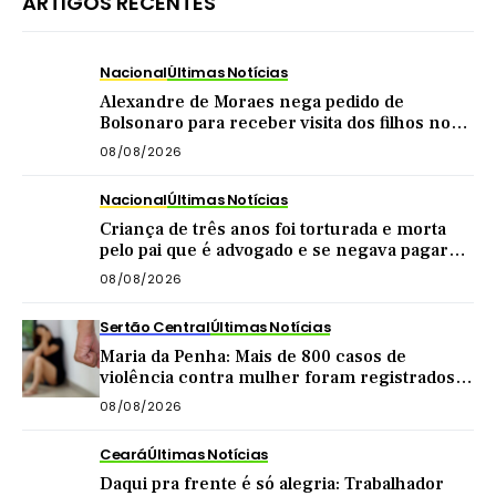
ARTIGOS RECENTES
Nacional
Últimas Notícias
Alexandre de Moraes nega pedido de
Bolsonaro para receber visita dos filhos no
dia dos pais
08/08/2026
Nacional
Últimas Notícias
Criança de três anos foi torturada e morta
pelo pai que é advogado e se negava pagar
pensão
08/08/2026
Sertão Central
Últimas Notícias
Maria da Penha: Mais de 800 casos de
violência contra mulher foram registrados
no Sertão Central este ano
08/08/2026
Ceará
Últimas Notícias
Daqui pra frente é só alegria: Trabalhador