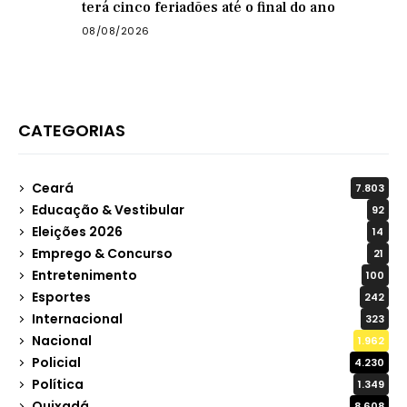
terá cinco feriadões até o final do ano
08/08/2026
CATEGORIAS
Ceará
7.803
Educação & Vestibular
92
Eleições 2026
14
Emprego & Concurso
21
Entretenimento
100
Esportes
242
Internacional
323
Nacional
1.962
Policial
4.230
Política
1.349
Quixadá
8.608