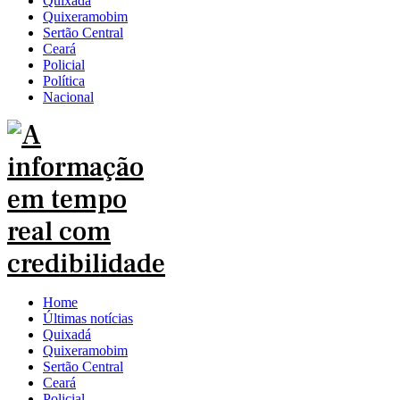
Quixadá
Quixeramobim
Sertão Central
Ceará
Policial
Política
Nacional
Home
Últimas notícias
Quixadá
Quixeramobim
Sertão Central
Ceará
Policial