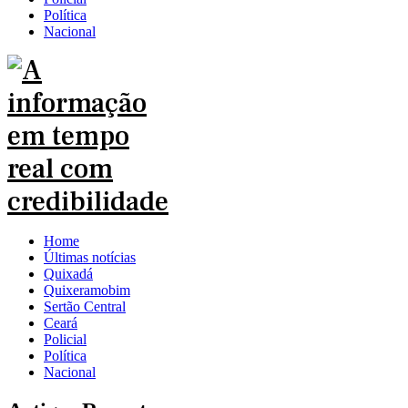
Política
Nacional
Home
Últimas notícias
Quixadá
Quixeramobim
Sertão Central
Ceará
Policial
Política
Nacional