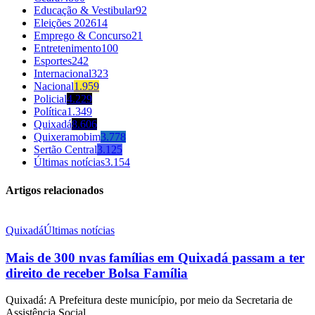
Educação & Vestibular
92
Eleições 2026
14
Emprego & Concurso
21
Entretenimento
100
Esportes
242
Internacional
323
Nacional
1.959
Policial
4.229
Política
1.349
Quixadá
8.606
Quixeramobim
3.778
Sertão Central
3.125
Últimas notícias
3.154
Artigos relacionados
Quixadá
Últimas notícias
Mais de 300 nvas famílias em Quixadá passam a ter
direito de receber Bolsa Família
Quixadá: A Prefeitura deste município, por meio da Secretaria de
Assistência Social...