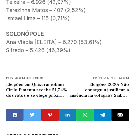
Teixeira – 6.926 (42,97%)
Terezinha Matos – 407 (2,52%)
Ismael Lima – 115 (0,71%)
SOLONÓPOLE
Ana Vládia [ELEITA] – 6.270 (53,61%)
Sifredo – 5.426 (46,39%)
POSTAGEM ANTERIOR
PRÓXIMA POSTAGEM
Eleições em Quixeramobim:
Eleições 2020: Não
Cirilo Pimenta recebe 51,74%
conseguiu justificar a
dos votos e se elege próximo
ausência na votação? Saiba o
prefeito do município
que fazer