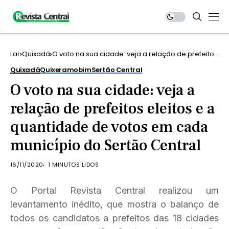
Lar
Quixadá
O voto na sua cidade: veja a relação de prefeitos
eleitos e a quantidade de votos em cada
Quixadá
Quixeramobim
Sertão Central
município do Sertão Central
O voto na sua cidade: veja a
relação de prefeitos eleitos e a
quantidade de votos em cada
município do Sertão Central
16/11/2020
1 MINUTOS LIDOS
O Portal Revista Central realizou um
levantamento inédito, que mostra o balanço de
todos os candidatos a prefeitos das 18 cidades