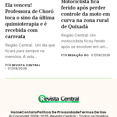
Motociclista fica
Ela venceu!
ferido após perder
Professora de Choró
controle da moto em
toca o sino da última
curva na zona rural
quimioterapia e é
de Quixadá
recebida com
Região Central: Um
carreata
motociclista ficou ferido
Região Central: Um dia que
após se envolver em um
ficará para sempre na
acidente...
POR:
REDAÇÃO RC
07/08/2026
memória. A vida...
POR:
REVISTA CENTRAL
07/08/2026
Home
Contato
Política De Privacidade
Termos De Uso
© Copyright 2009-2025. Revista Central - Todos os Direitos