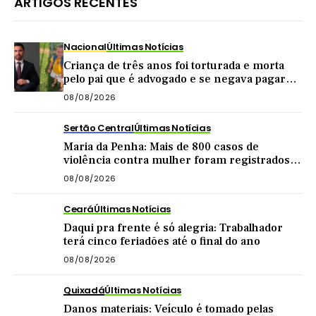
ARTIGOS RECENTES
Nacional
Últimas Notícias
Criança de três anos foi torturada e morta
pelo pai que é advogado e se negava pagar
pensão
08/08/2026
Sertão Central
Últimas Notícias
Maria da Penha: Mais de 800 casos de
violência contra mulher foram registrados
no Sertão Central este ano
08/08/2026
Ceará
Últimas Notícias
Daqui pra frente é só alegria: Trabalhador
terá cinco feriadões até o final do ano
08/08/2026
Quixadá
Últimas Notícias
Danos materiais: Veículo é tomado pelas