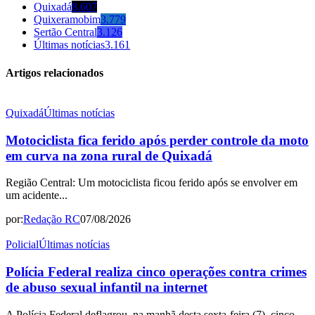
Quixadá
8.607
Quixeramobim
3.779
Sertão Central
3.126
Últimas notícias
3.161
Artigos relacionados
Quixadá
Últimas notícias
Motociclista fica ferido após perder controle da moto
em curva na zona rural de Quixadá
Região Central: Um motociclista ficou ferido após se envolver em
um acidente...
por:
Redação RC
07/08/2026
Policial
Últimas notícias
Polícia Federal realiza cinco operações contra crimes
de abuso sexual infantil na internet
A Polícia Federal deflagrou, na manhã desta sexta-feira (7), cinco