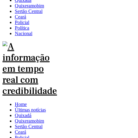
Quixadá
Quixeramobim
Sertão Central
Ceará
Policial
Política
Nacional
Home
Últimas notícias
Quixadá
Quixeramobim
Sertão Central
Ceará
Policial