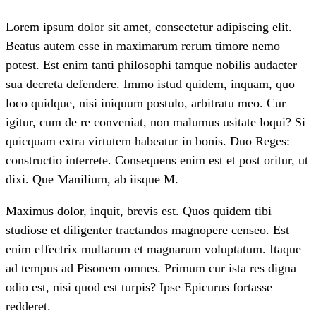
Lorem ipsum dolor sit amet, consectetur adipiscing elit.
Beatus autem esse in maximarum rerum timore nemo
potest. Est enim tanti philosophi tamque nobilis audacter
sua decreta defendere. Immo istud quidem, inquam, quo
loco quidque, nisi iniquum postulo, arbitratu meo. Cur
igitur, cum de re conveniat, non malumus usitate loqui? Si
quicquam extra virtutem habeatur in bonis. Duo Reges:
constructio interrete. Consequens enim est et post oritur, ut
dixi. Que Manilium, ab iisque M.
Maximus dolor, inquit, brevis est. Quos quidem tibi
studiose et diligenter tractandos magnopere censeo. Est
enim effectrix multarum et magnarum voluptatum. Itaque
ad tempus ad Pisonem omnes. Primum cur ista res digna
odio est, nisi quod est turpis? Ipse Epicurus fortasse
redderet.