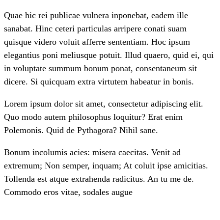
Quae hic rei publicae vulnera inponebat, eadem ille
sanabat. Hinc ceteri particulas arripere conati suam
quisque videro voluit afferre sententiam. Hoc ipsum
elegantius poni meliusque potuit. Illud quaero, quid ei, qui
in voluptate summum bonum ponat, consentaneum sit
dicere. Si quicquam extra virtutem habeatur in bonis.
Lorem ipsum dolor sit amet, consectetur adipiscing elit.
Quo modo autem philosophus loquitur? Erat enim
Polemonis. Quid de Pythagora? Nihil sane.
Bonum incolumis acies: misera caecitas. Venit ad
extremum; Non semper, inquam; At coluit ipse amicitias.
Tollenda est atque extrahenda radicitus. An tu me de.
Commodo eros vitae, sodales augue