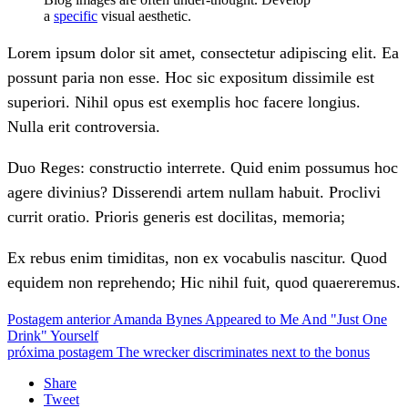
a
specific
visual aesthetic.
Lorem ipsum dolor sit amet, consectetur adipiscing elit. Ea
possunt paria non esse. Hoc sic expositum dissimile est
superiori. Nihil opus est exemplis hoc facere longius.
Nulla erit controversia.
Duo Reges: constructio interrete. Quid enim possumus hoc
agere divinius? Disserendi artem nullam habuit. Proclivi
currit oratio. Prioris generis est docilitas, memoria;
Ex rebus enim timiditas, non ex vocabulis nascitur. Quod
equidem non reprehendo; Hic nihil fuit, quod quaereremus.
Postagem anterior
Amanda Bynes Appeared to Me And "Just One
Drink" Yourself
próxima postagem
The wrecker discriminates next to the bonus
Share
Tweet