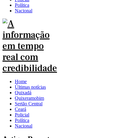
Política
Nacional
Home
Últimas notícias
Quixadá
Quixeramobim
Sertão Central
Ceará
Policial
Política
Nacional