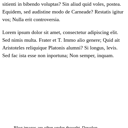
sitienti in bibendo voluptas? Sin aliud quid voles, postea.
Equidem, sed audistine modo de Carneade? Restatis igitur
vos; Nulla erit controversia.
Lorem ipsum dolor sit amet, consectetur adipiscing elit.
Sed nimis multa. Frater et T. Immo alio genere; Quid ait
Aristoteles reliquique Platonis alumni? Si longus, levis.
Sed fac ista esse non inportuna; Non semper, inquam.
Blog images are often under-thought. Develop