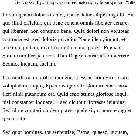
Get crazy. If your topic is coffee makers, try talking about “filter
Lorem ipsum dolor sit amet, consectetur adipiscing elit. Ex
quo illud efficitur, qui bene cenent omnis libenter cenare,
qui libenter, non continuo bene. Quia dolori non voluptas
contraria est, sed doloris privatio. Plane idem, inquit, et
maxima quidem, qua fieri nulla maior potest. Pugnant
Stoici cum Peripateticis. Duo Reges: constructio interrete.
Sedulo, inquam, faciam.
Isto modo ne improbos quidem, si essent boni viri. Istam
voluptatem, inquit, Epicurus ignorat? Quorum sine causa
fieri nihil putandum est. Quid ergo attinet gloriose loqui,
nisi constanter loquare? Haec dicuntur fortasse ieiunius;
Sed id ne cogitari quidem potest quale sit, ut non repugnet
ipsum sibi.
Sed quot homines, tot sententiae; Estne, quaeso, inquam,