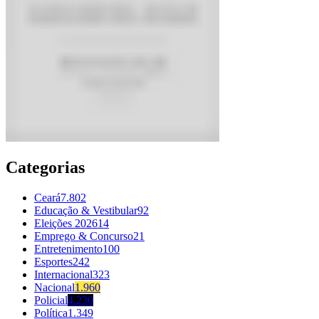
Categorias
Ceará
7.802
Educação & Vestibular
92
Eleições 2026
14
Emprego & Concurso
21
Entretenimento
100
Esportes
242
Internacional
323
Nacional
1.960
Policial
4.230
Política
1.349