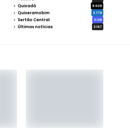
Quixadá
8.608
Quixeramobim
3.779
Sertão Central
3.128
Últimas notícias
3.167