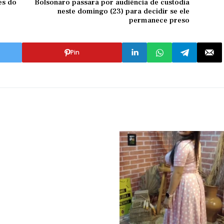
es do
Bolsonaro passará por audiência de custódia
neste domingo (23) para decidir se ele
permanece preso
Pin