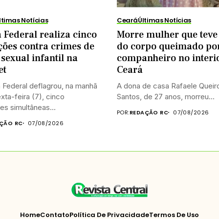
ltimas Notícias
Ceará
Últimas Notícias
a Federal realiza cinco
Morre mulher que tev
ões contra crimes de
do corpo queimado po
sexual infantil na
companheiro no interi
et
Ceará
a Federal deflagrou, na manhã
A dona de casa Rafaele Queir
xta-feira (7), cinco
Santos, de 27 anos, morreu...
s simultâneas...
POR:
REDAÇÃO RC
07/08/2026
ÇÃO RC
07/08/2026
Home
Contato
Política De Privacidade
Termos De Uso