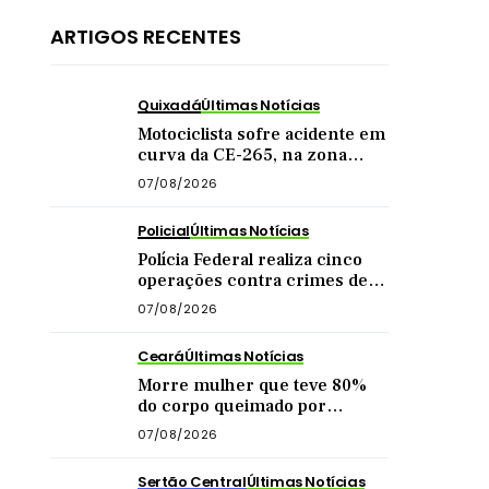
ARTIGOS RECENTES
Quixadá
Últimas Notícias
Motociclista sofre acidente em
curva da CE-265, na zona
rural de Quixadá
07/08/2026
Policial
Últimas Notícias
Polícia Federal realiza cinco
operações contra crimes de
abuso sexual infantil na
07/08/2026
internet
Ceará
Últimas Notícias
Morre mulher que teve 80%
do corpo queimado por
companheiro no interior do
07/08/2026
Ceará
Sertão Central
Últimas Notícias