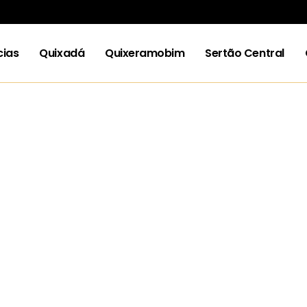
cias
Quixadá
Quixeramobim
Sertão Central