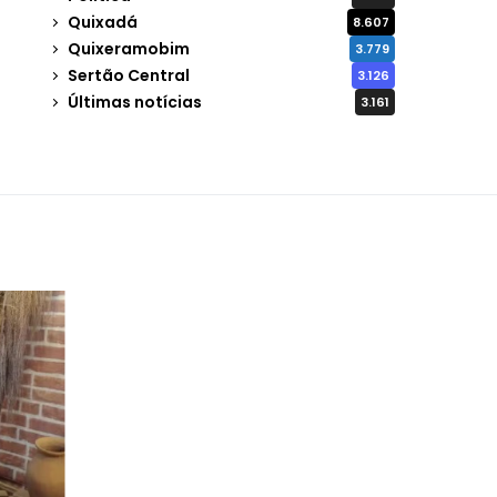
Quixadá
8.607
Quixeramobim
3.779
Sertão Central
3.126
Últimas notícias
3.161