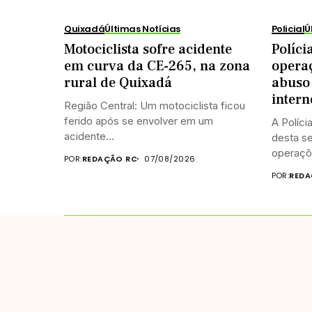
Quixadá
Últimas Notícias
Policial
Ú
Motociclista sofre acidente
Políci
em curva da CE-265, na zona
operaç
rural de Quixadá
abuso 
intern
Região Central: Um motociclista ficou
ferido após se envolver em um
A Políci
acidente...
desta se
operaçõe
POR:
REDAÇÃO RC
07/08/2026
POR:
REDA