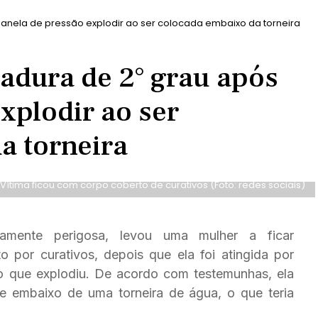
anela de pressão explodir ao ser colocada embaixo da torneira
adura de 2° grau após
xplodir ao ser
a torneira
Vítima ficou com corpo coberto de curativos (Foto: redes sociais)
mente perigosa, levou uma mulher a ficar
 por curativos, depois que ela foi atingida por
o que explodiu. De acordo com testemunhas, ela
te embaixo de uma torneira de água, o que teria