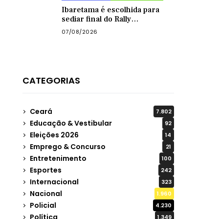
Ibaretama é escolhida para
sediar final do Rally
Forrageiras, evento agro
07/08/2026
organizado pela CNA
CATEGORIAS
Ceará
7.802
Educação & Vestibular
92
Eleições 2026
14
Emprego & Concurso
21
Entretenimento
100
Esportes
242
Internacional
323
Nacional
1.960
Policial
4.230
Política
1.349