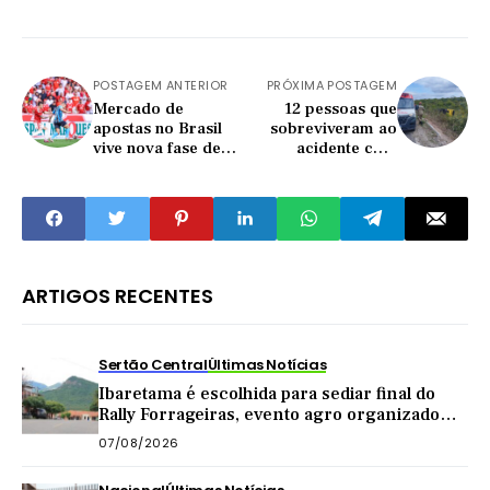
POSTAGEM ANTERIOR
PRÓXIMA POSTAGEM
Mercado de
12 pessoas que
apostas no Brasil
sobreviveram ao
vive nova fase de
acidente com
debates sobre
ônibus que levava
regulação,
romeiros
fiscalização e
permanecem
impacto econômico
internadas
ARTIGOS RECENTES
Sertão Central
Últimas Notícias
Ibaretama é escolhida para sediar final do
Rally Forrageiras, evento agro organizado
pela CNA
07/08/2026