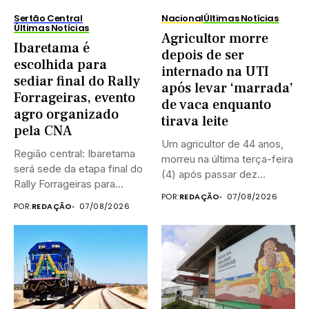
Sertão Central
Nacional
Últimas Notícias
Últimas Notícias
Agricultor morre
Ibaretama é
depois de ser
escolhida para
internado na UTI
sediar final do Rally
após levar ‘marrada’
Forrageiras, evento
de vaca enquanto
agro organizado
tirava leite
pela CNA
Um agricultor de 44 anos,
Região central: Ibaretama
morreu na última terça-feira
será sede da etapa final do
(4) após passar dez...
Rally Forrageiras para...
POR:
REDAÇÃO
07/08/2026
POR:
REDAÇÃO
07/08/2026