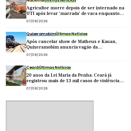
Nacional
Últimas Notícias
Agricultor morre depois de ser internado na
UTI após levar ‘marrada’ de vaca enquanto
tirava leite
07/08/2026
Quixeramobim
Últimas Notícias
Após cancelar show de Matheus e Kauan,
Quixeramobim anuncia vagão da
Transnordestina como atração de
07/08/2026
aniversário do município
Ceará
Últimas Notícias
20 anos da Lei Maria da Penha: Ceará já
registrou mais de 13 mil casos de violência
contra mulher este ano
07/08/2026