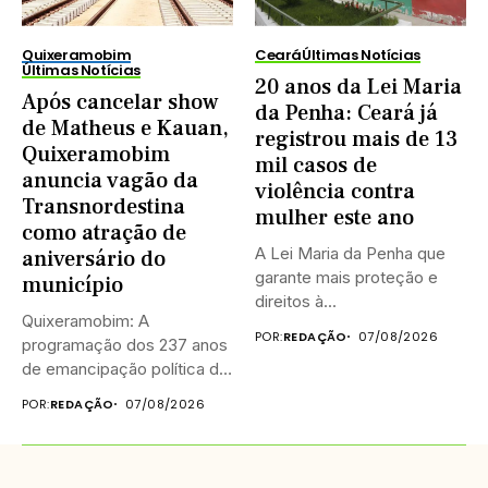
Quixeramobim
Ceará
Últimas Notícias
Últimas Notícias
20 anos da Lei Maria
Após cancelar show
da Penha: Ceará já
de Matheus e Kauan,
registrou mais de 13
Quixeramobim
mil casos de
anuncia vagão da
violência contra
Transnordestina
mulher este ano
como atração de
A Lei Maria da Penha que
aniversário do
garante mais proteção e
município
direitos à...
Quixeramobim: A
POR:
REDAÇÃO
07/08/2026
programação dos 237 anos
de emancipação política de
Quixeramobim terá...
POR:
REDAÇÃO
07/08/2026