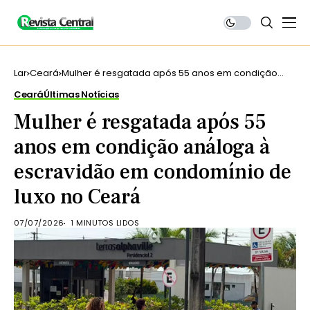
Lar
Ceará
Mulher é resgatada após 55 anos em condição
análoga à escravidão em condomínio de luxo no
Ceará
Últimas Notícias
Ceará
Mulher é resgatada após 55
anos em condição análoga à
escravidão em condomínio de
luxo no Ceará
07/07/2026
1 MINUTOS LIDOS