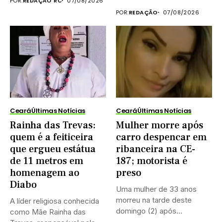
POR:
REDAÇÃO RC
07/08/2026
POR:
REDAÇÃO
07/08/2026
Ceará
Últimas Notícias
Ceará
Últimas Notícias
Rainha das Trevas:
Mulher morre após
quem é a feiticeira
carro despencar em
que ergueu estátua
ribanceira na CE-
de 11 metros em
187; motorista é
homenagem ao
preso
Diabo
Uma mulher de 33 anos
morreu na tarde deste
A líder religiosa conhecida
domingo (2) após...
como Mãe Rainha das