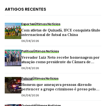
ARTIGOS RECENTES
Esportes
Últimas Notícias
Com atletas de Quixadá, IFCE conquista título
internacional de futsal na China
06/08/2026
Política
Últimas Notícias
Vereador Luiz Neto recebe homenagem por
atuação como presidente da Câmara de
Quixadá
06/08/2026
Policial
Últimas Notícias
Homem que ameaçava pessoas dizendo
pertencer a grupo criminoso é preso pelo
BPRaio em Quixeramobim
06/08/2026
Quixadá
Últimas Notícias