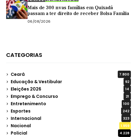
Mais de 300 nvas famílias em Quixadá
passam a ter direito de receber Bolsa Família
06/08/2026
CATEGORIAS
Ceará
7.800
Educação & Vestibular
92
Eleições 2026
14
Emprego & Concurso
21
Entretenimento
100
Esportes
242
Internacional
323
Nacional
1.959
Policial
4.228