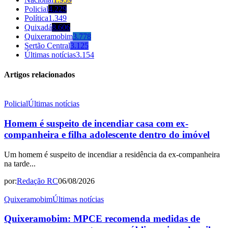
Policial
4.229
Política
1.349
Quixadá
8.606
Quixeramobim
3.778
Sertão Central
3.125
Últimas notícias
3.154
Artigos relacionados
Policial
Últimas notícias
Homem é suspeito de incendiar casa com ex-
companheira e filha adolescente dentro do imóvel
Um homem é suspeito de incendiar a residência da ex-companheira
na tarde...
por:
Redação RC
06/08/2026
Quixeramobim
Últimas notícias
Quixeramobim: MPCE recomenda medidas de