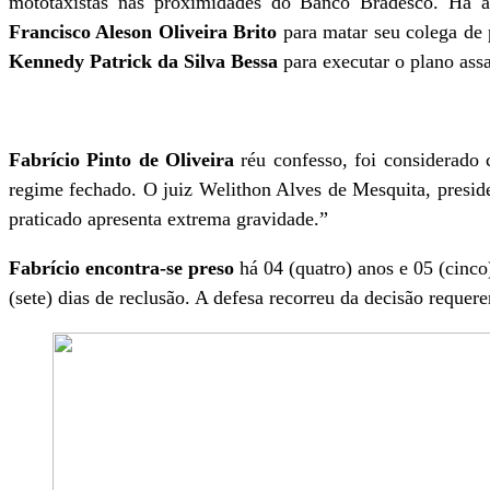
mototaxistas nas proximidades do Banco Bradesco. Há a
Francisco Aleson Oliveira Brito
para matar seu colega de 
Kennedy Patrick da Silva Bessa
para executar o plano ass
Fabrício Pinto de Oliveira
réu confesso, foi considerado 
regime fechado. O juiz Welithon Alves de Mesquita, presid
praticado apresenta extrema gravidade.”
Fabrício encontra-se preso
há 04 (quatro) anos e 05 (cinco
(sete) dias de reclusão. A defesa recorreu da decisão requer