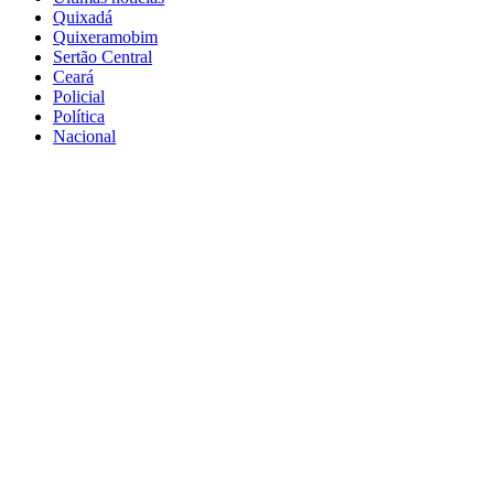
Quixadá
Quixeramobim
Sertão Central
Ceará
Policial
Política
Nacional