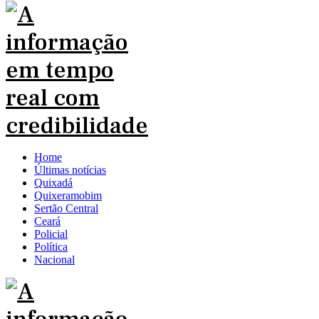
Home
Últimas notícias
Quixadá
Quixeramobim
Sertão Central
Ceará
Policial
Política
Nacional