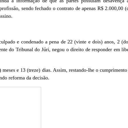
inda a informação de que as partes possuíam desavença 
profissão, sendo fechado o contrato de apenas R$ 2.000,00 (
assino.
culpado e condenado a pena de 22 (vinte e dois) anos, 2 (do
ente do Tribunal do Júri, negou o direito de responder em l
) meses e 13 (treze) dias. Assim, restando-lhe o cumprimento
endo reforma da decisão.