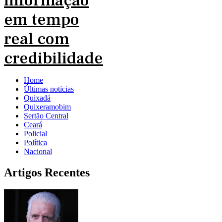
Home
Últimas notícias
Quixadá
Quixeramobim
Sertão Central
Ceará
Policial
Política
Nacional
Artigos Recentes