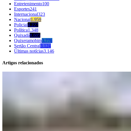
Entretenimento
100
Esportes
241
Internacional
323
Nacional
1.959
Policial
4.227
Política
1.348
Quixadá
8.605
Quixeramobim
3.776
Sertão Central
3.124
Últimas notícias
3.146
Artigos relacionados