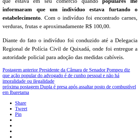
que estava em seu comércio quando
populares lhe
informaram que um indivíduo estava furtando o
estabelecimento
. Com o indivíduo foi encontrado carnes,
verduras, frutas e aproximadamente R$ 100,00.
Diante do fato o indivíduo foi conduzido até a Delegacia
Regional de Polícia Civil de Quixadá, onde foi entregue a
autoridade policial para adoção das medidas cabíveis.
Postagem anterior
Presidente da Câmara de Senador Pompeu diz
que ação popular do advogado é de cunho pessoal e não há
imoralidade ou ilegalidade
próxima postagem
Dupla é presa após assaltar posto de combustível
em Ibaretama
Share
Tweet
Pin