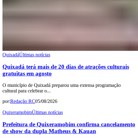
Quixadá
Últimas notícias
Quixadá terá mais de 20 dias de atrações culturais
gratuitas em agosto
O município de Quixadá preparou uma extensa programação
cultural para celebrar o...
por:
Redação RC
05/08/2026
Quixeramobim
Últimas notícias
Prefeitura de Quixeramobim confirma cancelamento
de show da dupla Matheus & Kauan