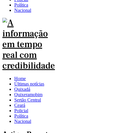
Política
Nacional
Home
Últimas notícias
Quixadá
Quixeramobim
Sertão Central
Ceará
Policial
Política
Nacional