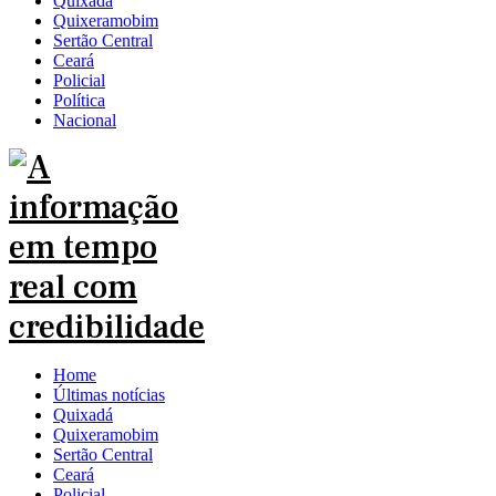
Quixadá
Quixeramobim
Sertão Central
Ceará
Policial
Política
Nacional
Home
Últimas notícias
Quixadá
Quixeramobim
Sertão Central
Ceará
Policial