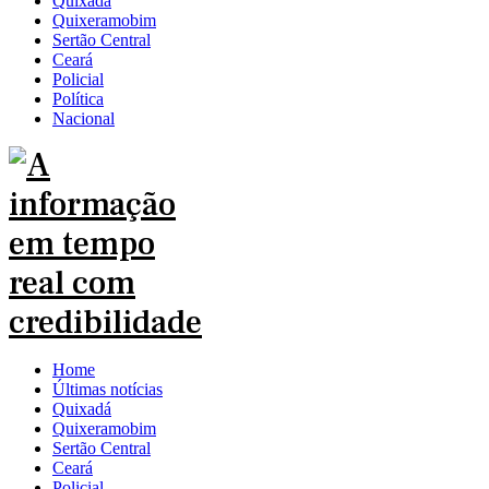
Quixadá
Quixeramobim
Sertão Central
Ceará
Policial
Política
Nacional
Home
Últimas notícias
Quixadá
Quixeramobim
Sertão Central
Ceará
Policial