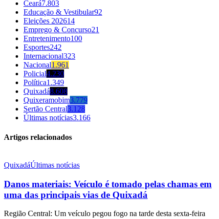
Ceará
7.803
Educação & Vestibular
92
Eleições 2026
14
Emprego & Concurso
21
Entretenimento
100
Esportes
242
Internacional
323
Nacional
1.961
Policial
4.230
Política
1.349
Quixadá
8.608
Quixeramobim
3.779
Sertão Central
3.128
Últimas notícias
3.166
Artigos relacionados
Quixadá
Últimas notícias
Danos materiais: Veículo é tomado pelas chamas em
uma das principais vias de Quixadá
Região Central: Um veículo pegou fogo na tarde desta sexta-feira