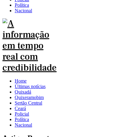
Política
Nacional
Home
Últimas notícias
Quixadá
Quixeramobim
Sertão Central
Ceará
Policial
Política
Nacional