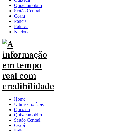
Quixadá
Quixeramobim
Sertão Central
Ceará
Policial
Política
Nacional
Home
Últimas notícias
Quixadá
Quixeramobim
Sertão Central
Ceará
Policial