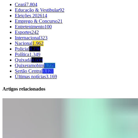
Ceará
7.804
Educação & Vestibular
92
Eleições 2026
14
Emprego & Concurso
21
Entretenimento
100
Esportes
242
Internacional
323
Nacional
1.962
Policial
4.230
Política
1.349
Quixadá
8.609
Quixeramobim
3.779
Sertão Central
3.128
Últimas notícias
3.169
Artigos relacionados