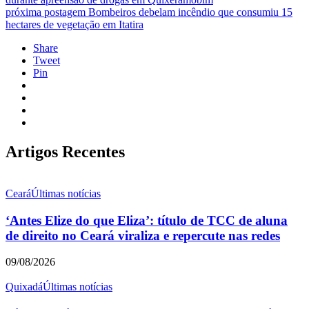
próxima postagem
Bombeiros debelam incêndio que consumiu 15
hectares de vegetação em Itatira
Share
Tweet
Pin
Artigos Recentes
Ceará
Últimas notícias
‘Antes Elize do que Eliza’: título de TCC de aluna
de direito no Ceará viraliza e repercute nas redes
09/08/2026
Quixadá
Últimas notícias