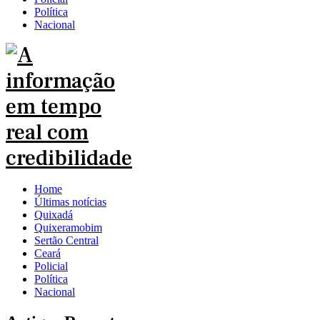
Política
Nacional
Home
Últimas notícias
Quixadá
Quixeramobim
Sertão Central
Ceará
Policial
Política
Nacional