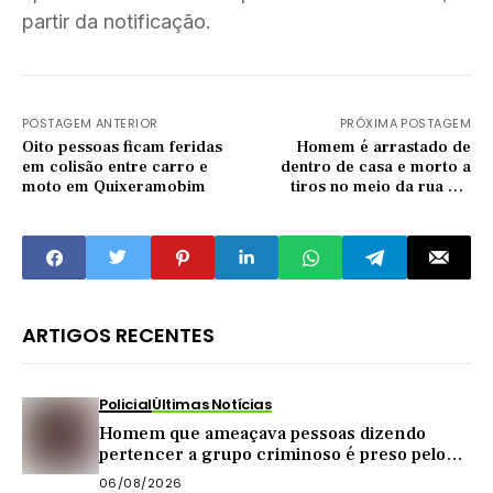
partir da notificação.
POSTAGEM ANTERIOR
PRÓXIMA POSTAGEM
Oito pessoas ficam feridas
Homem é arrastado de
em colisão entre carro e
dentro de casa e morto a
moto em Quixeramobim
tiros no meio da rua em
Pedra Branca
ARTIGOS RECENTES
Policial
Últimas Notícias
Homem que ameaçava pessoas dizendo
pertencer a grupo criminoso é preso pelo
BPRaio em Quixeramobim
06/08/2026