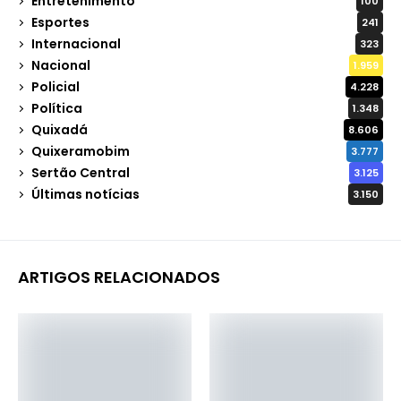
Entretenimento
100
Esportes
241
Internacional
323
Nacional
1.959
Policial
4.228
Política
1.348
Quixadá
8.606
Quixeramobim
3.777
Sertão Central
3.125
Últimas notícias
3.150
ARTIGOS RELACIONADOS