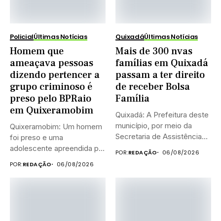
Policial
Últimas Notícias
Quixadá
Últimas Notícias
Homem que
Mais de 300 nvas
ameaçava pessoas
famílias em Quixadá
dizendo pertencer a
passam a ter direito
grupo criminoso é
de receber Bolsa
preso pelo BPRaio
Família
em Quixeramobim
Quixadá: A Prefeitura deste
município, por meio da
Quixeramobim: Um homem
Secretaria de Assistência
foi preso e uma
Social...
adolescente apreendida por
POR:
REDAÇÃO
06/08/2026
equipes do...
POR:
REDAÇÃO
06/08/2026