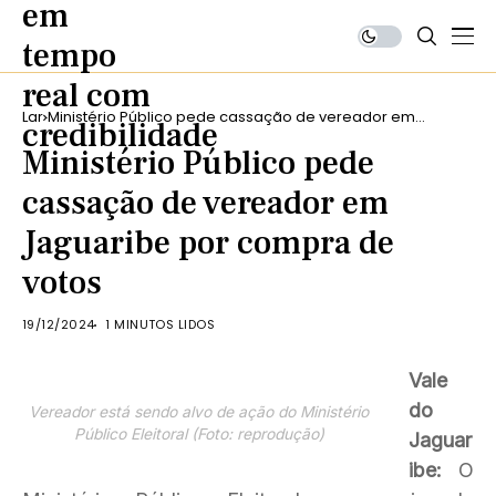
Lar
Ministério Público pede cassação de vereador em
Jaguaribe por compra de votos
Ministério Público pede
cassação de vereador em
Jaguaribe por compra de
votos
19/12/2024
1 MINUTOS LIDOS
Vale
do
Vereador está sendo alvo de ação do Ministério
Público Eleitoral (Foto: reprodução)
Jaguar
ibe:
O