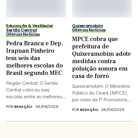
Educação & Vestibular
Quixeramobim
Sertão Central
Últimas Notícias
Últimas Notícias
MPCE cobra que
Pedra Branca e Dep.
prefeitura de
Irapuan Pinheiro
Quixeramobim adote
tem seis das
medidas contra
melhores escolas do
poluição sonora em
Brasil segundo MEC
casa de forró
Região Central: O Sertão
Quixeramobim: O Ministério
Central colocou seis
Público do Ceará (MPCE),
escolas entre as melhores
por meio da 1ª Promotoria...
do...
POR:
REDAÇÃO
06/08/2026
POR:
REDAÇÃO
06/08/2026