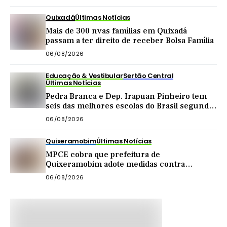
Quixadá
Últimas Notícias
Mais de 300 nvas famílias em Quixadá
passam a ter direito de receber Bolsa Família
06/08/2026
Educação & Vestibular
Sertão Central
Últimas Notícias
Pedra Branca e Dep. Irapuan Pinheiro tem
seis das melhores escolas do Brasil segundo
MEC
06/08/2026
Quixeramobim
Últimas Notícias
MPCE cobra que prefeitura de
Quixeramobim adote medidas contra
poluição sonora em casa de forró
06/08/2026