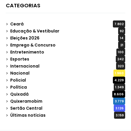
CATEGORIAS
Ceará
7.802
Educação & Vestibular
92
Eleições 2026
14
Emprego & Concurso
21
Entretenimento
100
Esportes
242
Internacional
323
Nacional
1.960
Policial
4.229
Política
1.349
Quixadá
8.606
Quixeramobim
3.779
Sertão Central
3.126
Últimas notícias
3.159