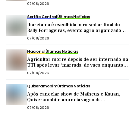
Ceará
07/08/2026
Sertão Central
Últimas Notícias
Ibaretama é escolhida para sediar final do
Rally Forrageiras, evento agro organizado
pela CNA
07/08/2026
Nacional
Últimas Notícias
Agricultor morre depois de ser internado na
UTI após levar ‘marrada’ de vaca enquanto
tirava leite
07/08/2026
Quixeramobim
Últimas Notícias
Após cancelar show de Matheus e Kauan,
Quixeramobim anuncia vagão da
Transnordestina como atração de
07/08/2026
aniversário do município