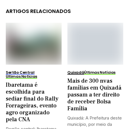
ARTIGOS RELACIONADOS
Sertão Central
Quixadá
Últimas Notícias
Últimas Notícias
Mais de 300 nvas
Ibaretama é
famílias em Quixadá
escolhida para
passam a ter direito
sediar final do Rally
de receber Bolsa
Forrageiras, evento
Família
agro organizado
Quixadá: A Prefeitura deste
pela CNA
município, por meio da
Região central: Ibaretama