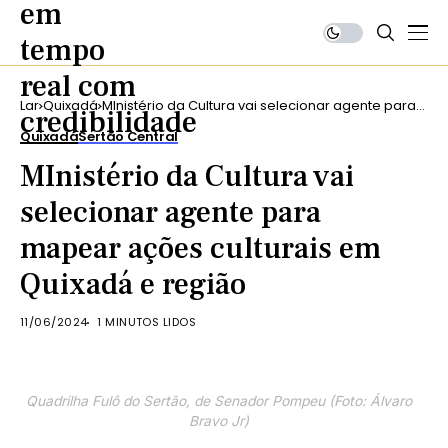
Lar
Quixadá
MInistério da Cultura vai selecionar agente para
mapear ações culturais em Quixadá e região
Quixadá
Sertão Central
MInistério da Cultura vai
selecionar agente para
mapear ações culturais em
Quixadá e região
11/06/2024
1 MINUTOS LIDOS
Quadrilha Fulô do Sertão, de Senador Pompeu (Foto: Álvaro
Bravo Jr)