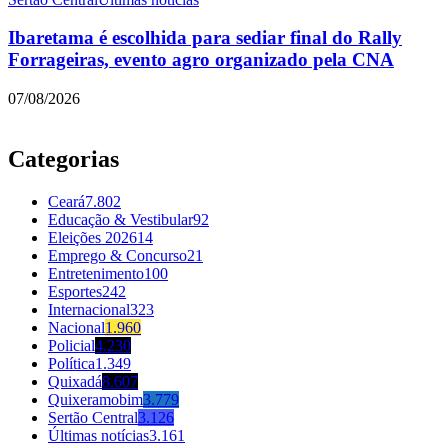
Ibaretama é escolhida para sediar final do Rally
Forrageiras, evento agro organizado pela CNA
07/08/2026
Categorias
Ceará
7.802
Educação & Vestibular
92
Eleições 2026
14
Emprego & Concurso
21
Entretenimento
100
Esportes
242
Internacional
323
Nacional
1.960
Policial
4.230
Política
1.349
Quixadá
8.607
Quixeramobim
3.779
Sertão Central
3.126
Últimas notícias
3.161