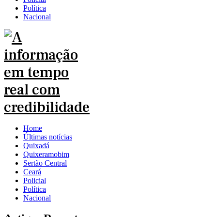
Política
Nacional
Home
Últimas notícias
Quixadá
Quixeramobim
Sertão Central
Ceará
Policial
Política
Nacional