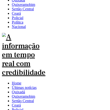
Quixadá
Quixeramobim
Sertão Central
Ceará
Policial
Política
Nacional
Home
Últimas notícias
Quixadá
Quixeramobim
Sertão Central
Ceará
Policial