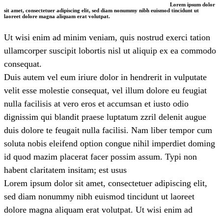
Lorem ipsum dolor
sit amet, consectetuer adipiscing elit, sed diam nonummy nibh euismod tincidunt ut
laoreet dolore magna aliquam erat volutpat.
Ut wisi enim ad minim veniam, quis nostrud exerci tation
ullamcorper suscipit lobortis nisl ut aliquip ex ea commodo
consequat.
Duis autem vel eum iriure dolor in hendrerit in vulputate
velit esse molestie consequat, vel illum dolore eu feugiat
nulla facilisis at vero eros et accumsan et iusto odio
dignissim qui blandit praese luptatum zzril delenit augue
duis dolore te feugait nulla facilisi. Nam liber tempor cum
soluta nobis eleifend option congue nihil imperdiet doming
id quod mazim placerat facer possim assum. Typi non
habent claritatem insitam; est usus
Lorem ipsum dolor sit amet, consectetuer adipiscing elit,
sed diam nonummy nibh euismod tincidunt ut laoreet
dolore magna aliquam erat volutpat. Ut wisi enim ad