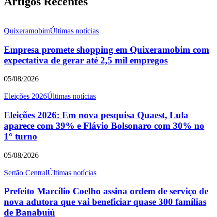
Artigos Recentes
Quixeramobim
Últimas notícias
Empresa promete shopping em Quixeramobim com
expectativa de gerar até 2,5 mil empregos
05/08/2026
Eleições 2026
Últimas notícias
Eleições 2026: Em nova pesquisa Quaest, Lula
aparece com 39% e Flávio Bolsonaro com 30% no
1° turno
05/08/2026
Sertão Central
Últimas notícias
Prefeito Marcílio Coelho assina ordem de serviço de
nova adutora que vai beneficiar quase 300 famílias
de Banabuiú